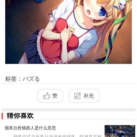
标签：バズる
赞
补充
猜你喜欢
颁奖台抢镜路人是什么意思
颁奖仪式总有看台冲进来的球迷、特邀嘉宾抢