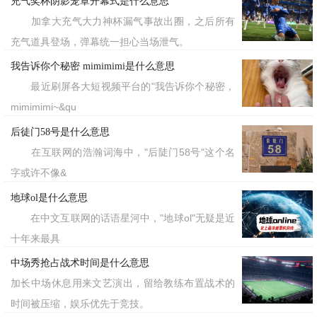
充气奖杯阴影笼罩开幕式是什么意思
加拿大充气大力神杯漏气事故出圈，之后所有
充气道具登场，弹幕统一担心当场泄气。
我告诉你个秘密 mimimimi是什么意思
最近刷屏各大短视频平台的"我告诉你个秘密，
mimimimi~&qu
后徒门58号是什么意思
在互联网的浩瀚词海中，"后陡门58号"这个名
字或许不像&
地球ol是什么意思
在中文互联网的话语星河中，"地球ol"无疑是近
十年来最具
中场秀抢占战术时间是什么意思
加长中场休息用来文艺演出，留给教练布置战术的
时间被压缩，娱乐优先于竞技。