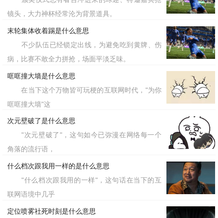
镜头，大力神杯经常沦为背景道具。
末轮集体收着踢是什么意思
不少队伍已经锁定出线，为避免吃到黄牌、伤
病，比赛不敢全力拼抢，场面平淡乏味。
哐哐撞大墙是什么意思
在当下这个万物皆可玩梗的互联网时代，"为你
哐哐撞大墙"这
次元壁破了是什么意思
"次元壁破了"，这句如今已弥漫在网络每一个
角落的流行语，
什么档次跟我用一样的是什么意思
"什么档次跟我用的一样"，这句话在当下的互
联网语境中几乎
定位喷雾社死时刻是什么意思