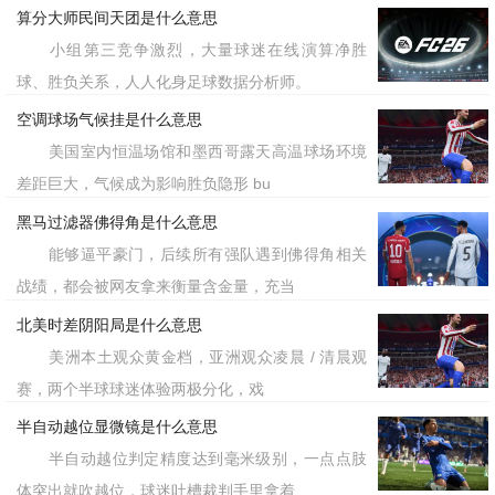
算分大师民间天团是什么意思
小组第三竞争激烈，大量球迷在线演算净胜
球、胜负关系，人人化身足球数据分析师。
空调球场气候挂是什么意思
美国室内恒温场馆和墨西哥露天高温球场环境
差距巨大，气候成为影响胜负隐形 bu
黑马过滤器佛得角是什么意思
能够逼平豪门，后续所有强队遇到佛得角相关
战绩，都会被网友拿来衡量含金量，充当
北美时差阴阳局是什么意思
美洲本土观众黄金档，亚洲观众凌晨 / 清晨观
赛，两个半球球迷体验两极分化，戏
半自动越位显微镜是什么意思
半自动越位判定精度达到毫米级别，一点点肢
体突出就吹越位，球迷吐槽裁判手里拿着