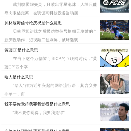
裁判喷雾罐失灵，只喷出零星泡沫，人墙只能
靠肉眼估距离，被调侃高科技设备当场摆
贝林厄姆信号枪庆祝是什么意思
贝林厄姆进球之后模仿举信号枪朝天发射的全
新庆祝动作，短视频二创刷屏，被球迷戏
黄蓝CP是什么意思
在当下这个万物皆可组CP的互联网时代，"黄
蓝CP"四个字
哈人是什么意思
“哈人”作为近年兴起的网络流行语，其含义并
非单一，而
我不要你觉得我要我觉得是什么意思
"我不要你觉得，我要我觉得"——