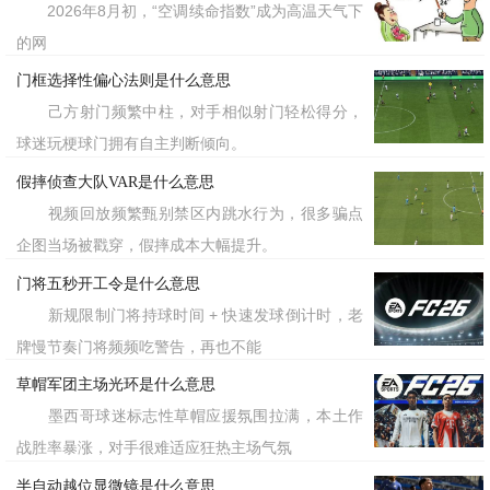
2026年8月初，“空调续命指数”成为高温天气下
的网
门框选择性偏心法则是什么意思
己方射门频繁中柱，对手相似射门轻松得分，
球迷玩梗球门拥有自主判断倾向。
假摔侦查大队VAR是什么意思
视频回放频繁甄别禁区内跳水行为，很多骗点
企图当场被戳穿，假摔成本大幅提升。
门将五秒开工令是什么意思
新规限制门将持球时间 + 快速发球倒计时，老
牌慢节奏门将频频吃警告，再也不能
草帽军团主场光环是什么意思
墨西哥球迷标志性草帽应援氛围拉满，本土作
战胜率暴涨，对手很难适应狂热主场气氛
半自动越位显微镜是什么意思