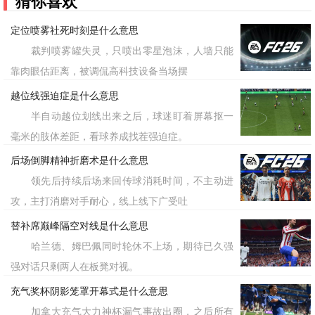
猜你喜欢
定位喷雾社死时刻是什么意思
裁判喷雾罐失灵，只喷出零星泡沫，人墙只能
靠肉眼估距离，被调侃高科技设备当场摆
越位线强迫症是什么意思
半自动越位划线出来之后，球迷盯着屏幕抠一
毫米的肢体差距，看球养成找茬强迫症。
后场倒脚精神折磨术是什么意思
领先后持续后场来回传球消耗时间，不主动进
攻，主打消磨对手耐心，线上线下广受吐
替补席巅峰隔空对线是什么意思
哈兰德、姆巴佩同时轮休不上场，期待已久强
强对话只剩两人在板凳对视。
充气奖杯阴影笼罩开幕式是什么意思
加拿大充气大力神杯漏气事故出圈，之后所有