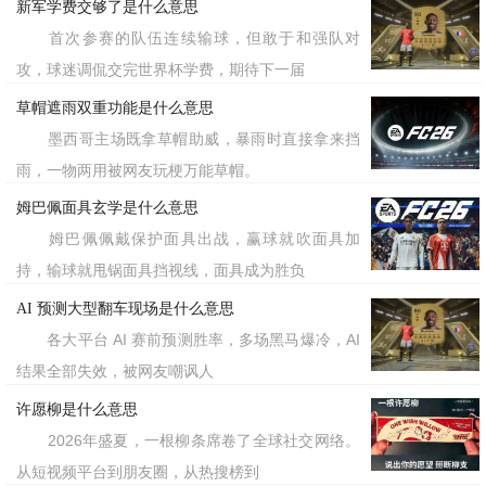
新军学费交够了是什么意思
首次参赛的队伍连续输球，但敢于和强队对
攻，球迷调侃交完世界杯学费，期待下一届
草帽遮雨双重功能是什么意思
墨西哥主场既拿草帽助威，暴雨时直接拿来挡
雨，一物两用被网友玩梗万能草帽。
姆巴佩面具玄学是什么意思
姆巴佩佩戴保护面具出战，赢球就吹面具加
持，输球就甩锅面具挡视线，面具成为胜负
AI 预测大型翻车现场是什么意思
各大平台 AI 赛前预测胜率，多场黑马爆冷，AI
结果全部失效，被网友嘲讽人
许愿柳是什么意思
2026年盛夏，一根柳条席卷了全球社交网络。
从短视频平台到朋友圈，从热搜榜到