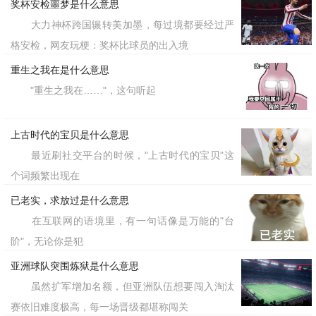
奖杯安检噩梦是什么意思
大力神杯跨国辗转美加墨，每过境都要经过严
格安检，网友玩梗：奖杯比球员的出入境
重生之我在是什么意思
"重生之我在……"，这句听起
上古时代的宝贝是什么意思
最近刷社交平台的时候，"上古时代的宝贝"这
个词频繁出现在
已老实，求放过是什么意思
在互联网的语境里，有一句话像是万能的"台
阶"，无论你是犯
亚洲球队突围炼狱是什么意思
虽然扩军增加名额，但亚洲队伍想要闯入淘汰
赛依旧难度极高，每一场晋级都堪称闯关