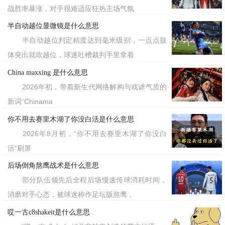
战胜率暴涨，对手很难适应狂热主场气氛
半自动越位显微镜是什么意思
半自动越位判定精度达到毫米级别，一点点肢
体突出就吹越位，球迷吐槽裁判手里拿着
China maxxing 是什么意思
2026年初，带着新生代网络解构与戏谑气质的
新词“Chinama
你不用去赛里木湖了你没白活是什么意思
2026年8月初，“你不用去赛里木湖了你没白
活”刷屏
后场倒角熬鹰战术是什么意思
部分队伍领先后全程后场慢速传球消耗时间，
消磨对手心态，被球迷称作足坛版熬鹰，
哎一古c8shakeit是什么意思