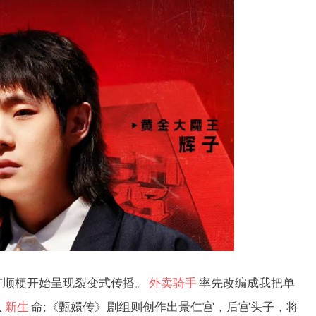
顺梗开始呈现裂变式传播。
外卖骑手
率先改编成我把单
入
新生
命;《甄嬛传》剧组则创作出景仁宫，后宫头子，将