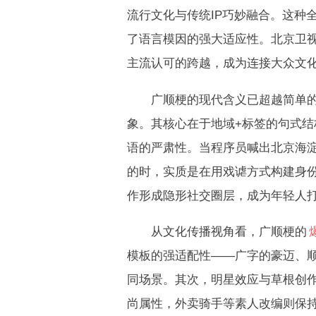
流行文化与传统IP巧妙融合。这种
了语言模因的强大适应性。北京卫
主流认可的跨越，成为连接大众文
广顺梗的现代含义已超越简单的语
象。其核心在于地域+标签的句式
语的严肃性。当程序员喊出北京海
的时，实质是在用戏谑方式构建身
作形成隐形社交圈层，成为年轻人
从文化传播视角看，广顺梗的
模板的强适配性——广字的豪迈、
同场景。其次，明星效应与草根创
尚属性，外卖骑手等素人改编则保