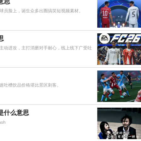
意思
员脸上，诞生众多出圈搞笑短视频素材。
思
动进攻，主打消磨对手耐心，线上线下广受吐
吐槽饮品价格堪比景区刺客。
是什么意思
sh