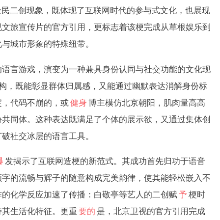
全民二创现象，既体现了互联网时代的参与式文化，也展现
视文旅宣传片的官方引用，更标志着该梗完成从草根娱乐到
化与城市形象的特殊纽带。
言游戏，演变为一种兼具身份认同与社交功能的文化现
结构，既能彰显群体归属感，又能通过幽默表达消解身份标
淀，代码不崩的，或
健身
博主模仿北京朝阳，肌肉量高高
份共同体。这种表达既满足了个体的展示欲，又通过集体创
打破社交冰层的语言工具。
爆
发揭示了互联网造梗的新范式。其成功首先归功于语音
顺字的流畅与辉子的随意构成完美韵律，使其能轻松嵌入不
作的化学反应加速了传播：白敬亭等艺人的二创赋
予
梗时
持其生活化特征。更重
要的
是，北京卫视的官方引用完成