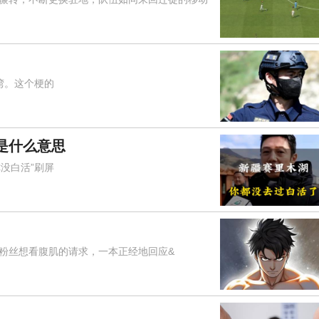
湾。这个梗的
是什么意思
没白活”刷屏
对粉丝想看腹肌的请求，一本正经地回应&