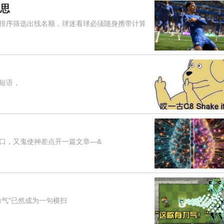
意思
序筛选出线名额，球迷看球必须随身携带计算
文短语，
，又鬼使神差点开一篇文章—&
气"已然成为一句横扫