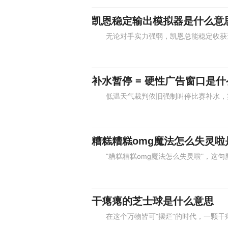
凯恩稳定输出模拟器是什么意
无论对手实力强弱，凯恩总能稳定收获进
补水暂停 = 硬性广告窗口是
低温天气裁判依旧强制叫停比赛补水，实
糟糕糟糕omg魔法怎么失灵啦
"糟糕糟糕omg魔法怎么失灵啦"，这句
干瘪瘪的芝士球是什么意思
在这个万物皆可"摆烂"的时代，一颗干