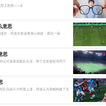
登上热搜——&
么意思
期漫长，球迷全程追赛身心俱疲，看完一届
意思
杯正式落幕国家队生涯，整个北美赛程等同于
思
队伍战斗力明显上涨，球迷认为草帽构建了无