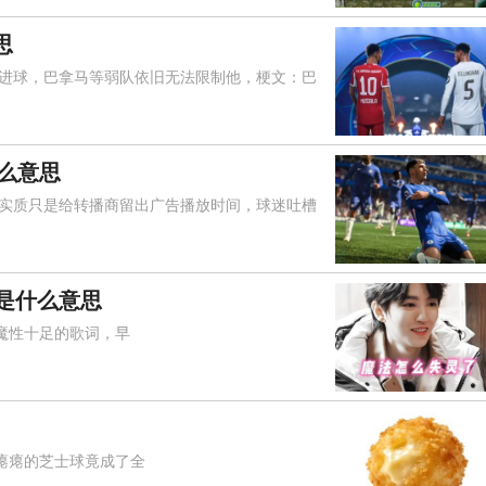
思
球，巴拿马等弱队依旧无法限制他，梗文：巴
什么意思
质只是给转播商留出广告播放时间，球迷吐槽
是什么意思
魔性十足的歌词，早
瘪瘪的芝士球竟成了全