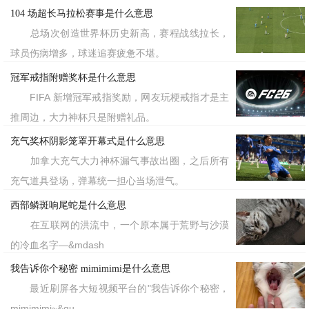
语音迅速脱离了原意，作为
独立的搞
一个
104 场超长马拉松赛事是什么意思
笑素材被
并疯狂传播。
录屏
总场次创造世界杯历史新高，赛程战线拉长，
球员伤病增多，球迷追赛疲惫不堪。
从现代含义来看，“叫哥哥太小了”早
冠军戒指附赠奖杯是什么意思
已超越了其字面上关于称谓的纠葛，演变
FIFA 新增冠军戒指奖励，网友玩梗戒指才是主
推周边，大力神杯只是附赠礼品。
成了一种带有反叛意味的社交表达。它在
充气奖杯阴影笼罩开幕式是什么意思
当前的语境中主要承载着三层意义：首
加拿大充气大力神杯漏气事故出圈，之后所有
先，这是一种对于“文艺复兴”式油腻表达
充气道具登场，弹幕统一担心当场泄气。
的解构。当严肃的、自认为很酷的表达被
西部鳞斑响尾蛇是什么意思
用戏谑且夸张的声线二次配音后，其原有
在互联网的洪流中，一个原本属于荒野与沙漠
的冷血名字—&mdash
的本意被彻底消解，剩下的只有纯粹的荒
我告诉你个秘密 mimimimi是什么意思
诞和幽默，它代表了网友们对强行营造人
最近刷屏各大短视频平台的"我告诉你个秘密，
设行为的一种集体反讽。其次，它成为了
mimimimi~&qu