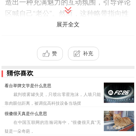
造出一种充满魅力的互动氛围，引导评论
区喊自己“老公”。然而，这种略带指向性
且稍显刻意的表达，在当下的互联网审美
展开全文
中并未
预期的浪漫效果，反而引发了
收获
不少围观。真正让其
发的
，在于
爆
转折点
赞
补充
一位名叫“灰色”的网友在评论区发起的抽
象模仿。他以一种更加夸张、甚至连气息
猜你喜欢
都不稳的气泡音重新演绎了这段话，这段
看台举牌文学是什么意思
模仿的末尾拖出了一段超长且漏气的“水
裁判喷雾罐失灵，只喷出零星泡沫，人墙只能
管音效”。这种将原本充满磁性的表演进
靠肉眼估距离，被调侃高科技设备当场摆
行极端解构并略带破坏性的处理方式，完
很傻很天真是什么意思
在中国互联网的浩瀚词海中，"很傻很天真"无
美击中了广大网友的幽默神经，使得这段
疑是一朵奇葩，