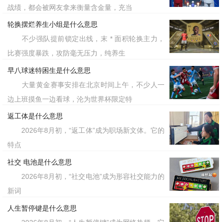
从初代博主的深情低音炮，到评论区
战绩，都会被网友拿来衡量含金量，充当
神人制造的抽象气泡音，“叫哥哥太小
轮换摆烂养生小组是什么意思
了”的走红
，生动体现了当代网络文
不少强队提前锁定出线，末 * 面积轮换主力，
轨迹
比赛强度暴跌，攻防毫无压力，纯养生
化中将一切严肃事物进行“抽象化”处理的
早八球迷特困生是什么意思
特征。大家听到的不是暧昧，而是一种只
大量黄金赛事安排在北京时间上午，不少人一
有这代人才能心领神会的集体笑点。
边上班摸鱼一边看球，沦为世界杯限定特
返工体是什么意思
标签：叫哥哥太小了
2026年8月初，“返工体”成为职场新文体。它的
特点
社交 电池是什么意思
2026年8月初，“社交电池”成为形容社交能力的
新词
人生暂停键是什么意思