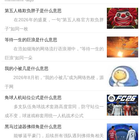
一个全年龄段的社交互怼道具。在面对朋
第五人格欺负胖子是什么意思
友过于“夹子音”或者伪装深沉的瞬间，丢
在2026年的盛夏，一句"第五人格官方欺负胖
子"如同一枚
出这样一段语音，往往能起到意想不到的
等待一生的巨浪是什么意思
冷场和爆笑效果，而弹幕中大量刷起
在浩如烟海的网络流行语浪潮中，"等待一生的
的“叫地主”、“叫爷爷”等评论，也展现了
巨浪"如同一朵
这代网民不愿被传统甜蜜陷阱束缚的清醒
我的小被几是什么意思
态度。最后，它成了一种极低门槛的创作
2026年8月初，“我的小被几”成为网络热梗，源
于网
符号。鉴于原版语音极难模仿的超长气泡
角球人机站位公式是什么意思
音门槛，许多创作者开始利用游戏角色、
多支队伍角球战术套路高度雷同，防守站位一
宠物对嘴型或者特效 * 来复现这段对话，
成不变，球迷戏称套用统一人机战术公式
让各种打破
的二次创作层出不穷。
次元壁
黑马过滤器佛得角是什么意思
能够逼平豪门，后续所有强队遇到佛得角相关