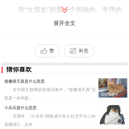
而“女朋友”则是一个明确的、常用的
词汇，指的是男性的恋爱对象或女 * 。
展开全文
因此，虽然“绿朋友”和“女朋友”在发
音上可能相近，但它们的含义完全不同。
赞
补充
在交流中，为了
误解，我们应该使用
避免
猜你喜欢
准确、清晰的词汇来表达自己的意思。
很傻很天真是什么意思
如果你是在
一个与“女朋友”发音
寻找
在中国互联网的浩瀚词海中，"很傻很天真"无
相近但具有某种特殊含义或玩笑意味的词
疑是一朵奇葩，
汇，那么“绿朋友”可能是一个有趣的尝
小乐乐是什么意思
近两年，"小乐乐"悄然成为各大社交平台上的
试，但请注意，这样的用法可能并不被所
高频词汇，从评