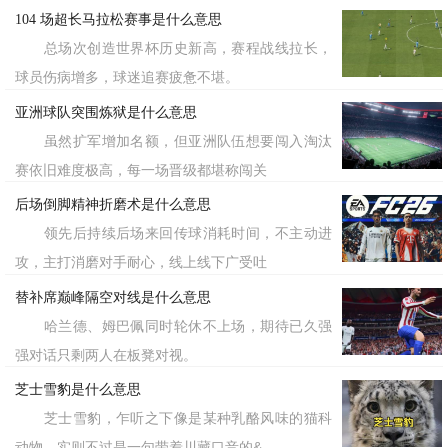
有人理解或接受，因此在使用时需要谨慎
104 场超长马拉松赛事是什么意思
考虑语境和听众的反应。
总场次创造世界杯历史新高，赛程战线拉长，
球员伤病增多，球迷追赛疲惫不堪。
总的来说，“绿朋友”并不等同于“女
亚洲球队突围炼狱是什么意思
朋友”，两者在含义上存在明显的区别。
虽然扩军增加名额，但亚洲队伍想要闯入淘汰
赛依旧难度极高，每一场晋级都堪称闯关
标签：绿朋友
后场倒脚精神折磨术是什么意思
领先后持续后场来回传球消耗时间，不主动进
攻，主打消磨对手耐心，线上线下广受吐
替补席巅峰隔空对线是什么意思
哈兰德、姆巴佩同时轮休不上场，期待已久强
强对话只剩两人在板凳对视。
芝士雪豹是什么意思
芝士雪豹，乍听之下像是某种乳酪风味的猫科
动物，实则不过是一句带着川藏口音的&