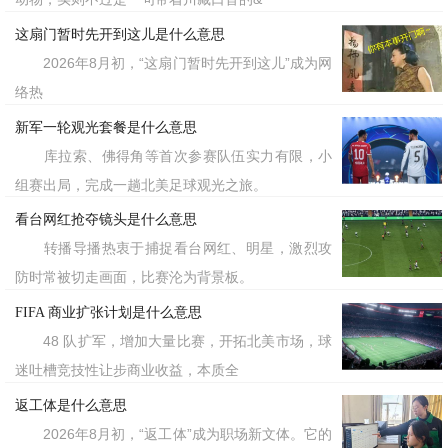
这扇门暂时先开到这儿是什么意思
2026年8月初，“这扇门暂时先开到这儿”成为网
络热
新军一轮观光套餐是什么意思
库拉索、佛得角等首次参赛队伍实力有限，小
组赛出局，完成一趟北美足球观光之旅。
看台网红抢夺镜头是什么意思
转播导播热衷于捕捉看台网红、明星，激烈攻
防时常被切走画面，比赛沦为背景板。
FIFA 商业扩张计划是什么意思
48 队扩军，增加大量比赛，开拓北美市场，球
迷吐槽竞技性让步商业收益，本质全
返工体是什么意思
2026年8月初，“返工体”成为职场新文体。它的