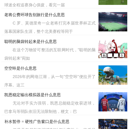
球迷全程追赛身心俱疲，看完一届
老将公费环球告别旅行是什么意思
C 罗、莫德里奇一众老将打完本届世界杯正式
落幕国家队生涯，整个北美赛程等同于
聪明的脑袋转起来是什么意思
在这个万物皆可整活的互联网时代，"聪明的脑
袋转起来"宛如
空空咔是什么意思
2026年的网络江湖，从一句"空空咔"便拉开了
序幕。这三
凯恩稳定输出模拟器是什么意思
无论对手实力强弱，凯恩总能稳定收获进球，
巴拿马等弱队依旧无法限制他，梗文：巴
补水暂停 = 硬性广告窗口是什么意思