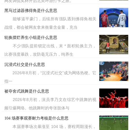
网友调侃奖杯开启北美环游打卡之旅。
黑马过滤器佛得角是什么意思
能够逼平豪门，后续所有强队遇到佛得角相关
战绩，都会被网友拿来衡量含金量，充当
轮换摆烂养生小组是什么意思
不少强队提前锁定出线，末 * 面积轮换主力，
比赛强度暴跌，攻防毫无压力，纯养生
沉浸式社交是什么意思
2026年8月初，“沉浸式社交”成为网络热梗。它
指一
被夺舍式跳舞是什么意思
2026年8月初，演员李乃文在综艺中跳舞的视
频引爆网络。他跳舞时的夸张肢体与
104 场赛事观赛耐力考核是什么意思
本届赛事场次暴涨至 104 场，赛程周期漫长，