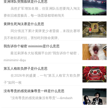
亚洲球队突围炼狱是什么意思
虽然扩军增加名额，但亚洲队伍想要闯入淘汰
赛依旧难度极高，每一场晋级都堪称闯关
黄牌生死淘汰赛是什么意思
同分情况下累计黄牌更少者晋级，末段比赛球
员不敢轻易对抗，害怕吃到致命黄牌。
我告诉你个秘密 mimimimi是什么意思
最近刷屏各大短视频平台的"我告诉你个秘密，
mimimimi~&qu
第五人格欺负胖子是什么意思
在2026年的盛夏，一句"第五人格官方欺负胖
子"如同一枚
没有尊贵的感觉就像尊贵一样是什么意思
"没有尊贵的感觉就像没有尊贵"—&mdash