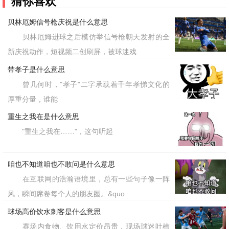
猜你喜欢
贝林厄姆信号枪庆祝是什么意思
贝林厄姆进球之后模仿举信号枪朝天发射的全
新庆祝动作，短视频二创刷屏，被球迷戏
带孝子是什么意思
曾几何时，"孝子"二字承载着千年孝悌文化的
厚重分量，谁能
重生之我在是什么意思
"重生之我在……"，这句听起
咱也不知道咱也不敢问是什么意思
在互联网的浩瀚语境里，总有一些句子像一阵
风，瞬间席卷每个人的朋友圈。&quo
球场高价饮水刺客是什么意思
赛场内食物、饮用水定价昂贵，现场球迷吐槽