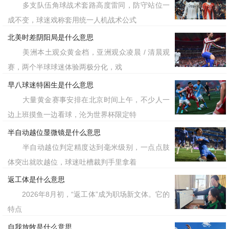
多支队伍角球战术套路高度雷同，防守站位一
成不变，球迷戏称套用统一人机战术公式
北美时差阴阳局是什么意思
美洲本土观众黄金档，亚洲观众凌晨 / 清晨观
赛，两个半球球迷体验两极分化，戏
早八球迷特困生是什么意思
大量黄金赛事安排在北京时间上午，不少人一
边上班摸鱼一边看球，沦为世界杯限定特
半自动越位显微镜是什么意思
半自动越位判定精度达到毫米级别，一点点肢
体突出就吹越位，球迷吐槽裁判手里拿着
返工体是什么意思
2026年8月初，“返工体”成为职场新文体。它的
特点
自我放牧是什么意思