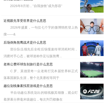
2026年8月初，“自我放牧”成为形容“
近视眼先享受世界是什么意思
2026年盛夏，一句仅七个字的微博悄然登上热
搜——&
后场倒角熬鹰战术是什么意思
部分队伍领先后全程后场慢速传球消耗时间，
消磨对手心态，被球迷称作足坛版熬鹰，
老将公费环球告别旅行是什么意思
C 罗、莫德里奇一众老将打完本届世界杯正式
落幕国家队生涯，整个北美赛程等同于
越位划线像素找茬游戏是什么意思
半自动越位系统划出的细线极其细微，观众盯
着屏幕分辨毫米级越位，每次判罚都像在