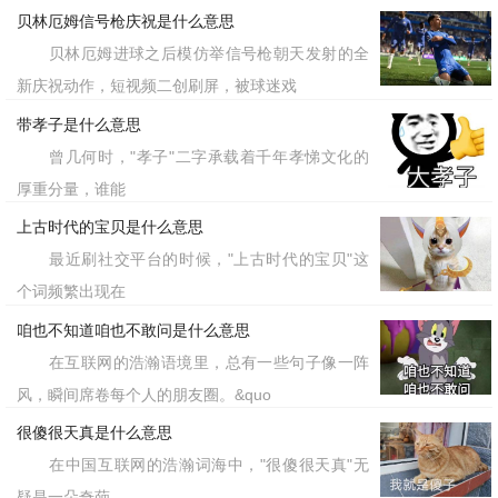
贝林厄姆信号枪庆祝是什么意思
贝林厄姆进球之后模仿举信号枪朝天发射的全
新庆祝动作，短视频二创刷屏，被球迷戏
带孝子是什么意思
曾几何时，"孝子"二字承载着千年孝悌文化的
厚重分量，谁能
上古时代的宝贝是什么意思
最近刷社交平台的时候，"上古时代的宝贝"这
个词频繁出现在
咱也不知道咱也不敢问是什么意思
在互联网的浩瀚语境里，总有一些句子像一阵
风，瞬间席卷每个人的朋友圈。&quo
很傻很天真是什么意思
在中国互联网的浩瀚词海中，"很傻很天真"无
疑是一朵奇葩，