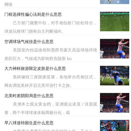
网络
门框选择性偏心法则是什么意思
己方射门频繁中柱，对手相似射门轻松得分，
球迷玩梗球门拥有自主判断倾向。
空调球场气候挂是什么意思
美国室内恒温场馆和墨西哥露天高温球场环境
差距巨大，气候成为影响胜负隐形 bu
大力神杯旅游限定皮肤是什么意思
奖杯辗转三座国家巡展，各地举办亮相仪式，
网友调侃奖杯开启北美环游打卡之旅。
北美时差阴阳局是什么意思
美洲本土观众黄金档，亚洲观众凌晨 / 清晨观
赛，两个半球球迷体验两极分化，戏
早八球迷特困生是什么意思