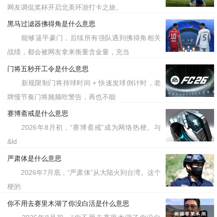
网友调侃奖杯开启北美环游打卡之旅。
黑马过滤器佛得角是什么意思
能够逼平豪门，后续所有强队遇到佛得角相关
战绩，都会被网友拿来衡量含金量，充当
门将五秒开工令是什么意思
新规限制门将持球时间 + 快速发球倒计时，老
牌慢节奏门将频频吃警告，再也不能
赛博斋戒是什么意思
2026年8月初，“赛博斋戒”成为网络热梗。与
&ld
严肃体是什么意思
2026年7月底，“严肃体”从大陆火到台湾。这个
梗的
你不用去赛里木湖了你没白活是什么意思