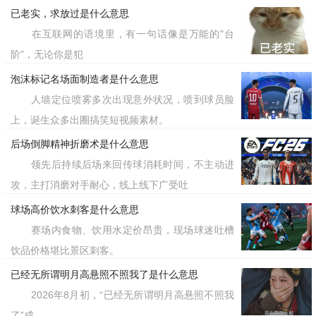
在跨文化语境中理解不同社会对手工文化
已老实，求放过是什么意思
在互联网的语境里，有一句话像是万能的"台
的态度差异。
阶"，无论你是犯
标签：穷出手艺了
泡沫标记名场面制造者是什么意思
人墙定位喷雾多次出现意外状况，喷到球员脸
上，诞生众多出圈搞笑短视频素材。
后场倒脚精神折磨术是什么意思
领先后持续后场来回传球消耗时间，不主动进
攻，主打消磨对手耐心，线上线下广受吐
球场高价饮水刺客是什么意思
赛场内食物、饮用水定价昂贵，现场球迷吐槽
饮品价格堪比景区刺客。
已经无所谓明月高悬照不照我了是什么意思
2026年8月初，“已经无所谓明月高悬照不照我
了”成