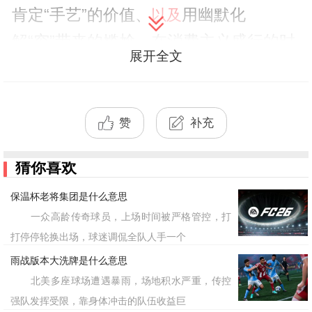
肯定“手艺”的价值、
用幽默化
以及
解“穷”带来的尴尬。在消费主义盛行的时
展开全文
代，“穷出手艺了”成为DIY文化的一种自
嘲式宣言：与其花钱买现成的，不如自己
动手做，既
又有成就感。网友们用这
省钱
赞
补充
句话来晒各种自制作品——自己织的毛
猜你喜欢
衣、自己做的家具、自己种的菜，本质上
是对“物美价廉”和“动手能力”的一种反向
保温杯老将集团是什么意思
一众高龄传奇球员，上场时间被严格管控，打
骄傲。对于单词乎的
板块，该词
英语学习
打停停轮换出场，球迷调侃全队人手一个
可与“DIY
雨战版本大洗牌是什么意思
culture”“resourcefulness”和“make do
北美多座球场遭遇暴雨，场地积水严重，传控
and mend”等表达形成对照，帮助学习者
强队发挥受限，靠身体冲击的队伍收益巨