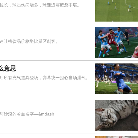
长，球员伤病增多，球迷追赛疲惫不堪。
吐槽饮品价格堪比景区刺客。
么意思
所有充气道具登场，弹幕统一担心当场泄气。
漠的冷血名字—&mdash