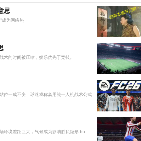
意思
”成为网络热
思
战术的时间被压缩，娱乐优先于竞技。
位一成不变，球迷戏称套用统一人机战术公式
环境差距巨大，气候成为影响胜负隐形 bu