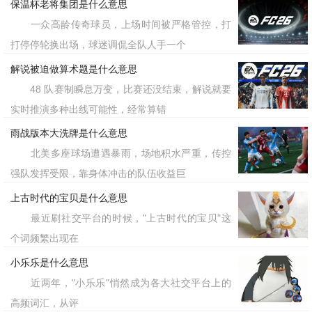
保温杯老将集团是什么意思
一众高龄传奇球员，上场时间被严格管控，打
打停停轮换出场，球迷调侃全队人手一个
解说被迫做算术题是什么意思
48 队赛制瞬息万变，比赛还没结束，解说就要
实时推演多种出线可能性，经常算错
雨战版本大洗牌是什么意思
北美多座球场遭遇暴雨，场地积水严重，传控
强队发挥受限，靠身体冲击的队伍收益巨
上古时代的宝贝是什么意思
最近刷社交平台的时候，"上古时代的宝贝"这
个词频繁出现在
小乐乐是什么意思
近两年，"小乐乐"悄然成为各大社交平台上的
高频词汇，从评