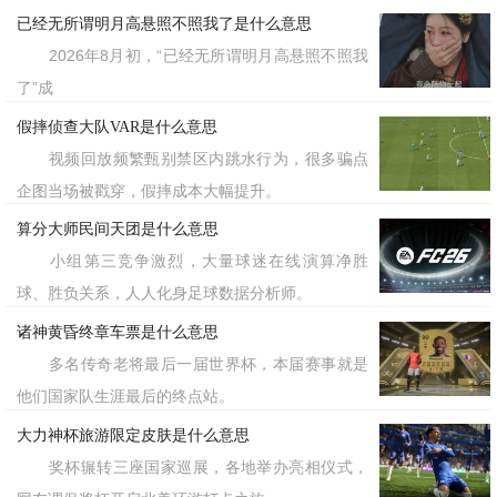
已经无所谓明月高悬照不照我了是什么意思
2026年8月初，“已经无所谓明月高悬照不照我
了”成
假摔侦查大队VAR是什么意思
视频回放频繁甄别禁区内跳水行为，很多骗点
企图当场被戳穿，假摔成本大幅提升。
算分大师民间天团是什么意思
小组第三竞争激烈，大量球迷在线演算净胜
球、胜负关系，人人化身足球数据分析师。
诸神黄昏终章车票是什么意思
多名传奇老将最后一届世界杯，本届赛事就是
他们国家队生涯最后的终点站。
大力神杯旅游限定皮肤是什么意思
奖杯辗转三座国家巡展，各地举办亮相仪式，