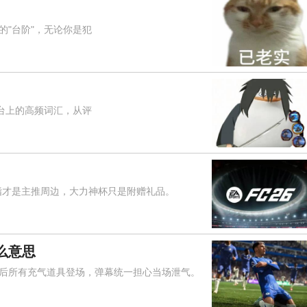
"台阶"，无论你是犯
台上的高频词汇，从评
指才是主推周边，大力神杯只是附赠礼品。
么意思
所有充气道具登场，弹幕统一担心当场泄气。