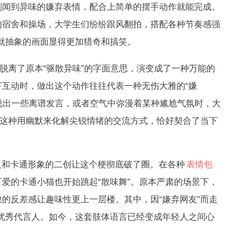
副闻到异味的嫌弃表情，配合上简单的摆手动作就能完成。
的宿舍和操场，大学生们纷纷跟风翻拍，搭配各种节奏感强
就抽象的画面显得更加猎奇和搞笑。
离了原本“驱散异味”的字面意思，演变成了一种万能的
互动时，做出这个动作往往代表一种无伤大雅的“嫌
里说出一些离谱发言，或者空气中弥漫着某种尴尬气氛时，大
。这种用幽默来化解尖锐情绪的交流方式，恰好契合了当下
和卡通形象的二创让这个梗彻底破了圈。在各种
表情包
爱的卡通小猫也开始跳起“散味舞”。原本严肃的场景下，
的反差感让趣味性更上一层楼。其中，因“嫌弃网友”而走
优秀代言人。如今，这套肢体语言已经变成年轻人之间心