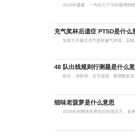
2026年盛夏，一句仅七个字的微博悄然
充气奖杯后遗症 PTSD是什么
加拿大开幕式充气奖杯漏气坍塌，后续所
48 队出线规则行测题是什么
积分、净胜球、交手战绩、黄牌数多层排
细味老菠萝是什么意思
2026年的网络世界依旧热闹非凡，各种