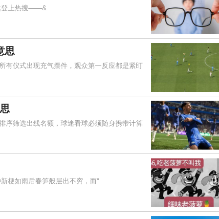
登上热搜——&
意思
有仪式出现充气摆件，观众第一反应都是紧盯
意思
序筛选出线名额，球迷看球必须随身携带计算
新梗如雨后春笋般层出不穷，而"