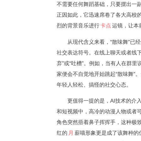
不需要任何舞蹈基础，只要摆出一
正因如此，它迅速席卷了各大高校
烈的背景音乐进行
卡点
运镜，让本
从现代含义来看，“散味舞”已经脱
社交表达符号。在线上聊天或者线下
弃”或“吐槽”。例如，当有人在群
家便会不自觉地开始跳起“散味舞”
年轻人轻松、搞怪的社交心态。
更值得一提的是，AI技术的介入
和短视频中，高冷的动漫人物或者可
角色突然捂着鼻子挥挥手，这种极致
红的
月
薪喵形象更是成了该舞种的