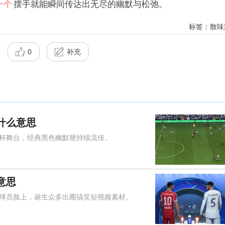
一个
摆手就能瞬间传达出无尽的幽默与松弛。
标签：散味
0
补充
什么意思
舞台，经典黑色幽默梗持续流传。
意思
员脸上，诞生众多出圈搞笑短视频素材。