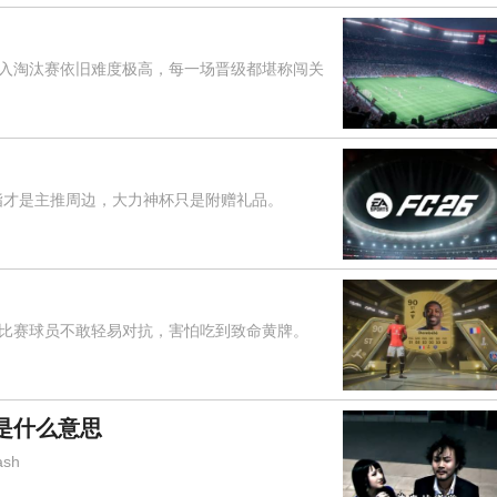
淘汰赛依旧难度极高，每一场晋级都堪称闯关
指才是主推周边，大力神杯只是附赠礼品。
赛球员不敢轻易对抗，害怕吃到致命黄牌。
是什么意思
sh