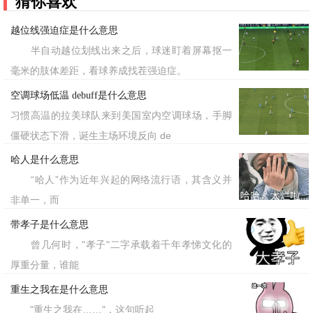
猜你喜欢
越位线强迫症是什么意思
半自动越位划线出来之后，球迷盯着屏幕抠一
毫米的肢体差距，看球养成找茬强迫症。
空调球场低温 debuff是什么意思
习惯高温的拉美球队来到美国室内空调球场，手脚
僵硬状态下滑，诞生主场环境反向 de
哈人是什么意思
“哈人”作为近年兴起的网络流行语，其含义并
非单一，而
带孝子是什么意思
曾几何时，"孝子"二字承载着千年孝悌文化的
厚重分量，谁能
重生之我在是什么意思
"重生之我在……"，这句听起