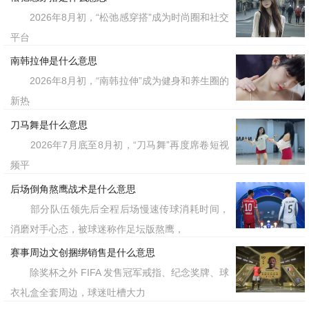
2026年8月初，“松弛感穿搭”成为时尚圈和社交
平台
南韩拉伸是什么意思
2026年8月初，“南韩拉伸”成为健身和养生圈的
新热
刀马舞是什么意思
2026年7月底至8月初，“刀马舞”再度席卷短视
频平
后场倒角熬鹰战术是什么意思
部分队伍领先后全程后场慢速传球消耗时间，
消磨对手心态，被球迷称作足坛版熬鹰，
赛事周边文创捆绑销售是什么意思
除奖杯之外 FIFA 发售冠军戒指、纪念奖牌、球
衣礼盒全套周边，球迷吐槽大力