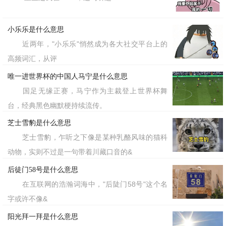
小乐乐是什么意思
近两年，"小乐乐"悄然成为各大社交平台上的
高频词汇，从评
唯一进世界杯的中国人马宁是什么意思
国足无缘正赛，马宁作为主裁登上世界杯舞
台，经典黑色幽默梗持续流传。
芝士雪豹是什么意思
芝士雪豹，乍听之下像是某种乳酪风味的猫科
动物，实则不过是一句带着川藏口音的&
后徒门58号是什么意思
在互联网的浩瀚词海中，"后陡门58号"这个名
字或许不像&
阳光拜一拜是什么意思