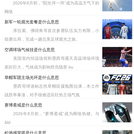
2026年8月初，“阳光拜一拜”成为高温天气下的
网络
新军一轮观光套餐是什么意思
库拉索、佛得角等首次参赛队伍实力有限，小
组赛出局，完成一趟北美足球观光之旅。
空调球场气候挂是什么意思
美国室内恒温场馆和墨西哥露天高温球场环境
差距巨大，气候成为影响胜负隐形 bu
草帽军团主场光环是什么意思
墨西哥球迷标志性草帽应援氛围拉满，本土作
战胜率暴涨，对手很难适应狂热主场气氛
赛博斋戒是什么意思
2026年8月初，“赛博斋戒”成为网络热梗。与
&ld
松弛感穿搭是什么意思