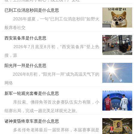
最无需动脑的娱乐。当娱乐本身也变成一
已到工位消息秒回是什么意思
种高消耗的“营业”时，屏幕上姐姐们“乘
2026年盛夏，一句"已到工位消息秒回"如野火
风破浪”的初心早已不敌现实中被迫“对抗
般席卷社交
风雨”的疲惫感。这一刻，“我浪姐了”就
西安装备库是什么意思
像
精准的成语，打包了那种想放松却
一个
2026年7月底至8月初，“西安装备库”登上热
被反噬的无奈感。对于单词乎的用户而
搜，源
阳光拜一拜是什么意思
言，该词可与“emotional
2026年8月初，“阳光拜一拜”成为高温天气下的
or”和“compassion fatigue”等表达形成
lab
网络
对照。
新军一轮观光套餐是什么意思
库拉索、佛得角等首次参赛队伍实力有限，小
标签：我浪姐了，我力竭了
组赛出局，完成一趟北美足球观光之旅。
诸神黄昏终章车票是什么意思
多名传奇老将最后一届世界杯，本届赛事就是