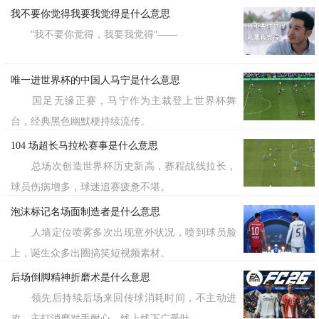
我不要你觉得我要我觉得是什么意思
"我不要你觉得，我要我觉得"——
唯一进世界杯的中国人马宁是什么意思
国足无缘正赛，马宁作为主裁登上世界杯舞
台，经典黑色幽默梗持续流传。
104 场超长马拉松赛事是什么意思
总场次创造世界杯历史新高，赛程战线拉长，
该梗之所以能迅速破圈，是因为它精
球员伤病增多，球迷追赛疲惫不堪。
泡沫标记名场面制造者是什么意思
准地描述了当代人的一种普遍状态
人墙定位喷雾多次出现意外状况，喷到球员脸
——“文化体力”正在被耗尽。就像电影
上，诞生众多出圈搞笑短视频素材。
《花束般的恋爱》中的情节一样，很多人
后场倒脚精神折磨术是什么意思
下班后没有精力看书或看电影，只能进行
领先后持续后场来回传球消耗时间，不主动进
攻，主打消磨对手耐心，线上线下广受吐