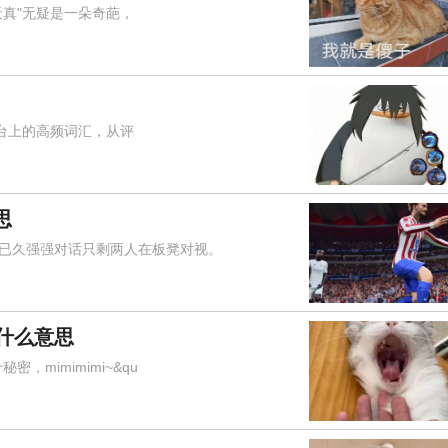
真"无疑是一朵奇葩，
台上的高频词汇，从评
思
久强强对话只剩两人在板凳对视。
是什么意思
mimimimi~&qu