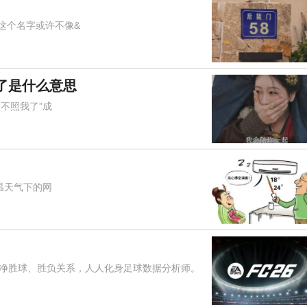
这个名字或许不像&
了是什么意思
不照我了”成
温天气下的网
胜球、胜负关系，人人化身足球数据分析师。