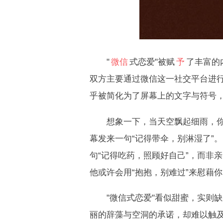
"
微信
式恋爱"被赋
予
了丰富的
双方主要通过微信这一社交平台进
乎被简化为了屏幕上的文字与符号
想象一下，当天空飘起细雨，你的
幕发来一句“记得带伞，别淋湿了”
句“记得吃药，照顾好自己”，而非
他或许会用“抱抱，别难过”来慰藉
"微信式恋爱"看似甜蜜，实则缺
丽的辞藻与空洞的承诺，却难以触