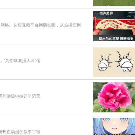
网络。从短视频平台到朋友圈，从热搜榜到
"为你哐哐撞大墙"这
网的洪流中掀起了滔天
与热血动漫的叙事宇宙