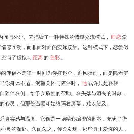
内涵与外延。它描绘了一种特殊的情感交流模式，
即恋
爱
行情感互动，而非面对面的实际接触。这种模式下，恋爱似
，充满了虚拟与
距离
的
色彩
。
伴侣不是第一时间为你撑起伞，遮风挡雨，而是隔着屏
。当你身体不适，渴望关怀与陪伴时，
他
或许只是轻轻一
亲自陪伴在侧，给予实质性的帮助。在失落与沮丧的时刻，
你的心灵，但那份温暖却始终隔着屏幕，难以触及。
乏真实感与温度。它像是一场精心编排的剧本，充满了华
及心灵的深处。久而久之，你会发现，那些真正爱你的人，