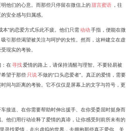
证明他们的心意。而那些只停留在微信上的
甜言蜜语
，往
正的安全感与归属感。
本”的恋爱方式乐此不疲。他们只需
动动
手指，便能在微
，吸引那些渴望被关注与呵护的女性。然而，这种建立在虚
经受现实的考验。
：在
寻找
爱情的路上，请保持清醒与理智。不要轻易被
寄希望于那些
只说
不做的“口头恋爱者”。真正的爱情，需要
起时间与距离的考验。它不仅仅是屏幕上的文字与符号，更
。
接送、在你需要帮助时伸出援手、在你受委屈时挺身而
侣。他们用行动诠释了爱情的真谛，让你感受到前所未有的
”里寻找爱情，走出虚拟的世界，去拥抱那些真正爱你、关