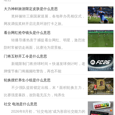
标签：小孩哥/小孩姐
大力神杯旅游限定皮肤是什么意思
奖杯辗转三座国家巡展，各地举办亮相仪式，
网友调侃奖杯开启北美环游打卡之旅。
看台网红抢夺镜头是什么意思
转播导播热衷于捕捉看台网红、明星，激烈攻
防时常被切走画面，比赛沦为背景板。
门将五秒开工令是什么意思
新规限制门将持球时间 + 快速发球倒计时，老
牌慢节奏门将频频吃警告，再也不能
轮换摆烂养生小组是什么意思
不少强队提前锁定出线，末 * 面积轮换主力，
比赛强度暴跌，攻防毫无压力，纯养生
社交 电池是什么意思
2026年8月初，“社交电池”成为形容社交能力的