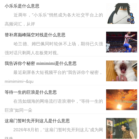
‌对成人社会的戏仿‌：孩子模仿大人世
小乐乐是什么意思
近两年，"小乐乐"悄然成为各大社交平台上的
界的荒诞，形成黑色幽默;
高频词汇，从评
替补席巅峰隔空对线是什么意思
‌教育焦虑的投射‌：家长将“早慧”作为
哈兰德、姆巴佩同时轮休不上场，期待已久强
育儿成果展示，加剧内卷;
强对话只剩两人在板凳对视。
我告诉你个秘密 mimimimi是什么意思
‌代际认知的错位‌：Z世代用此词自
最近刷屏各大短视频平台的"我告诉你个秘密，
嘲“不如小学生”，反衬生存压力。
mimimimi~&qu
等待一生的巨浪是什么意思
值得注意的是，该流行语正在经历语
在浩如烟海的网络流行语浪潮中，"等待一生的
义泛化——从最初的惊叹逐渐转为对过度
巨浪"如同一朵
早教现象的反思，甚至成为批评“童年消
这扇门暂时先开到这儿是什么意思
2026年8月初，“这扇门暂时先开到这儿”成为网
逝”的文化符号。
络热