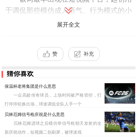
于调侃那些模仿成人语气、行为模式的小
朋友。例如，小学生用商务口吻谈“投资
展开全文
理财”，或幼儿园孩子一本正经地分析“职
场人际关系”。这类内容因强烈的反差感
赞
补充
迅速走红，随后“小孩哥/小孩姐”逐渐固化
为人设标签，甚至衍生出“三岁炒股，五
猜你喜欢
岁创业”的夸张叙事。
保温杯老将集团是什么意思
一众高龄传奇球员，上场时间被严格管控，打
‌现代含义‌
打停停轮换出场，球迷调侃全队人手一个
如今，这两个词已超越单纯的娱乐范
贝林厄姆信号枪庆祝是什么意思
贝林厄姆进球之后模仿举信号枪朝天发射的全
畴：
新庆祝动作，短视频二创刷屏，被球迷戏