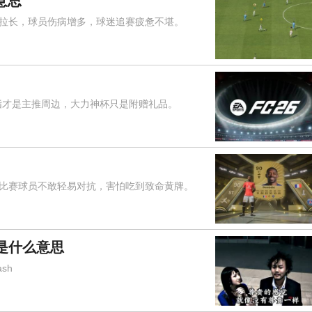
意思
长，球员伤病增多，球迷追赛疲惫不堪。
指才是主推周边，大力神杯只是附赠礼品。
赛球员不敢轻易对抗，害怕吃到致命黄牌。
是什么意思
sh