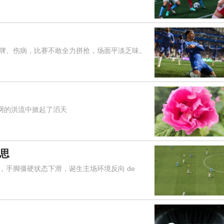
、伤病，比赛不敢全力拼抢，场面平淡乏味。
网的洪流中掀起了滔天
意思
，手脚僵硬状态下滑，诞生主场环境反向 de