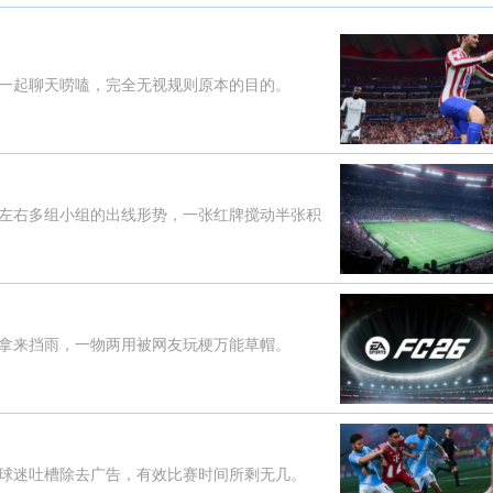
起聊天唠嗑，完全无视规则原本的目的。
右多组小组的出线形势，一张红牌搅动半张积
来挡雨，一物两用被网友玩梗万能草帽。
迷吐槽除去广告，有效比赛时间所剩无几。