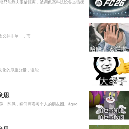
只能靠肉眼估距离，被调侃高科技设备当场摆
含义并非单一，而
文化的厚重分量，谁能
意思
阵风，瞬间席卷每个人的朋友圈。&quo