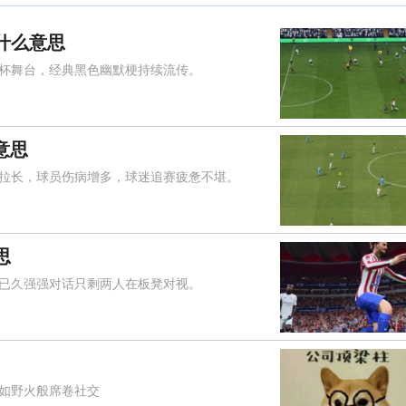
什么意思
舞台，经典黑色幽默梗持续流传。
意思
长，球员伤病增多，球迷追赛疲惫不堪。
思
久强强对话只剩两人在板凳对视。
"如野火般席卷社交