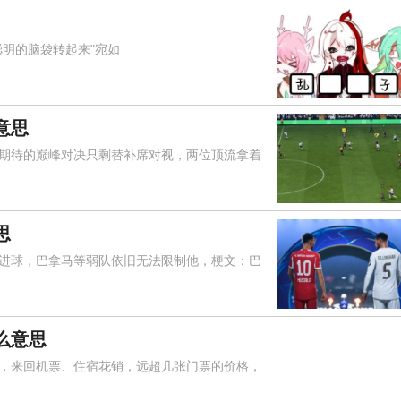
明的脑袋转起来"宛如
意思
待的巅峰对决只剩替补席对视，两位顶流拿着
思
球，巴拿马等弱队依旧无法限制他，梗文：巴
么意思
来回机票、住宿花销，远超几张门票的价格，