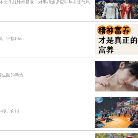
土作战胜率暴涨，对手很难适应狂热主场气氛
词。它指用&
养生圈的新热
热梗。它指一