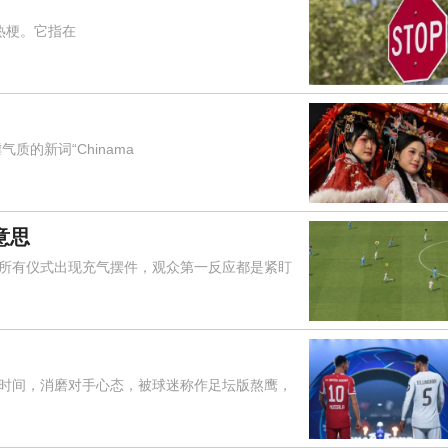
热梗。它指在
的新词“Chinama
意思
有仪式出现充气摆件，观众第一反应都是紧盯
间，消磨对手心态，被球迷称作足坛版熬鹰，