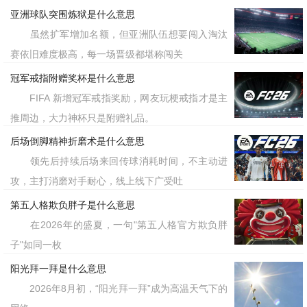
亚洲球队突围炼狱是什么意思
虽然扩军增加名额，但亚洲队伍想要闯入淘汰
赛依旧难度极高，每一场晋级都堪称闯关
冠军戒指附赠奖杯是什么意思
FIFA 新增冠军戒指奖励，网友玩梗戒指才是主
推周边，大力神杯只是附赠礼品。
后场倒脚精神折磨术是什么意思
领先后持续后场来回传球消耗时间，不主动进
攻，主打消磨对手耐心，线上线下广受吐
第五人格欺负胖子是什么意思
在2026年的盛夏，一句"第五人格官方欺负胖
子"如同一枚
阳光拜一拜是什么意思
2026年8月初，“阳光拜一拜”成为高温天气下的