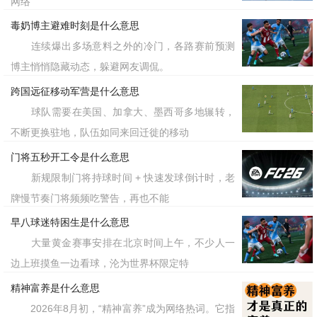
网络
毒奶博主避难时刻是什么意思
连续爆出多场意料之外的冷门，各路赛前预测
博主悄悄隐藏动态，躲避网友调侃。
跨国远征移动军营是什么意思
球队需要在美国、加拿大、墨西哥多地辗转，
不断更换驻地，队伍如同来回迁徙的移动
门将五秒开工令是什么意思
新规限制门将持球时间 + 快速发球倒计时，老
牌慢节奏门将频频吃警告，再也不能
早八球迷特困生是什么意思
大量黄金赛事安排在北京时间上午，不少人一
边上班摸鱼一边看球，沦为世界杯限定特
精神富养是什么意思
2026年8月初，“精神富养”成为网络热词。它指