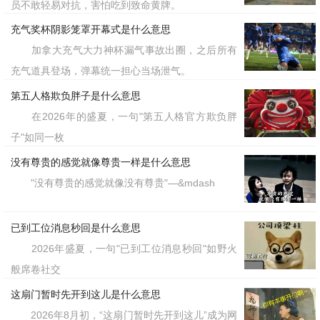
员不敢轻易对抗，害怕吃到致命黄牌。
充气奖杯阴影笼罩开幕式是什么意思
加拿大充气大力神杯漏气事故出圈，之后所有
充气道具登场，弹幕统一担心当场泄气。
第五人格欺负胖子是什么意思
在2026年的盛夏，一句"第五人格官方欺负胖
子"如同一枚
没有尊贵的感觉就像尊贵一样是什么意思
"没有尊贵的感觉就像没有尊贵"—&mdash
已到工位消息秒回是什么意思
2026年盛夏，一句"已到工位消息秒回"如野火
般席卷社交
这扇门暂时先开到这儿是什么意思
2026年8月初，“这扇门暂时先开到这儿”成为网