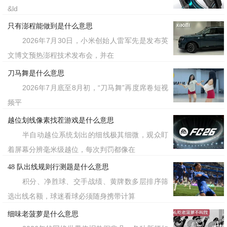
&ld
只有澎程能做到是什么意思
2026年7月30日，小米创始人雷军先是发布英
文博文预热澎程技术发布会，并在
刀马舞是什么意思
2026年7月底至8月初，“刀马舞”再度席卷短视
频平
越位划线像素找茬游戏是什么意思
半自动越位系统划出的细线极其细微，观众盯
着屏幕分辨毫米级越位，每次判罚都像在
48 队出线规则行测题是什么意思
积分、净胜球、交手战绩、黄牌数多层排序筛
选出线名额，球迷看球必须随身携带计算
细味老菠萝是什么意思