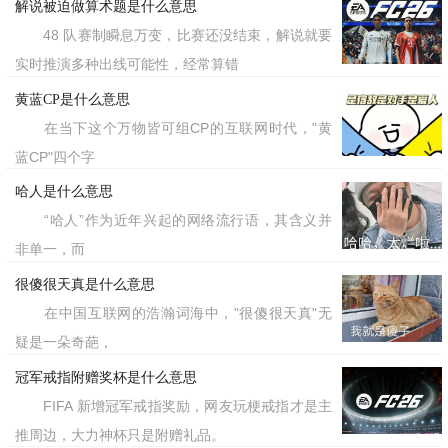
解说被迫做算术题是什么意思
48 队赛制瞬息万变，比赛还没结束，解说就要
实时推演多种出线可能性，经常算错
黄蓝CP是什么意思
在当下这个万物皆可组CP的互联网时代，"黄
蓝CP"四个字
哈人是什么意思
“哈人”作为近年兴起的网络流行语，其含义并
非单一，而
很傻很天真是什么意思
在中国互联网的浩瀚词海中，"很傻很天真"无
疑是一朵奇葩，
冠军戒指附赠奖杯是什么意思
FIFA 新增冠军戒指奖励，网友玩梗戒指才是主
推周边，大力神杯只是附赠礼品。