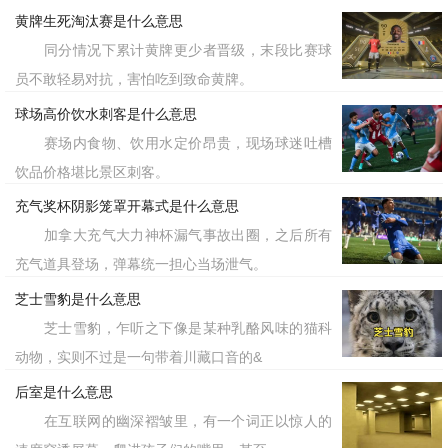
黄牌生死淘汰赛是什么意思
同分情况下累计黄牌更少者晋级，末段比赛球
员不敢轻易对抗，害怕吃到致命黄牌。
球场高价饮水刺客是什么意思
赛场内食物、饮用水定价昂贵，现场球迷吐槽
饮品价格堪比景区刺客。
充气奖杯阴影笼罩开幕式是什么意思
加拿大充气大力神杯漏气事故出圈，之后所有
充气道具登场，弹幕统一担心当场泄气。
芝士雪豹是什么意思
芝士雪豹，乍听之下像是某种乳酪风味的猫科
动物，实则不过是一句带着川藏口音的&
后室是什么意思
在互联网的幽深褶皱里，有一个词正以惊人的