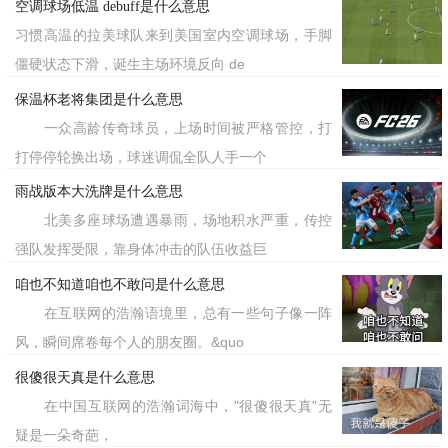
空调球场低温 debuff是什么意思
习惯高温的拉美球队来到美国室内空调球场，手脚
僵硬状态下滑，诞生主场环境反向 de
保温杯老将集团是什么意思
一众高龄传奇球员，上场时间被严格管控，打
打停停轮换出场，球迷调侃全队人手一个
雨战版本大洗牌是什么意思
北美多座球场遭遇暴雨，场地积水严重，传控
强队发挥受限，靠身体冲击的队伍收益巨
咱也不知道咱也不敢问是什么意思
在互联网的浩瀚语境里，总有一些句子像一阵
风，瞬间席卷每个人的朋友圈。&quo
很傻很天真是什么意思
在中国互联网的浩瀚词海中，"很傻很天真"无
疑是一朵奇葩，