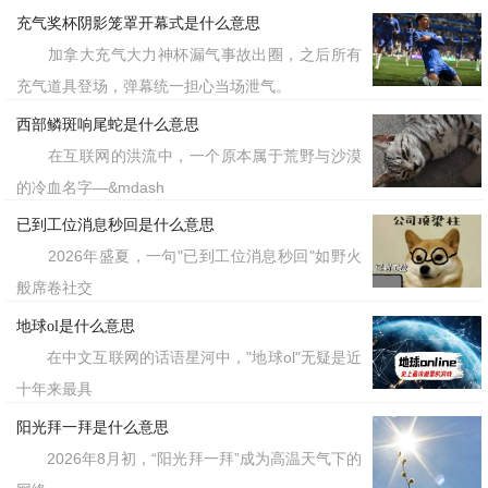
充气奖杯阴影笼罩开幕式是什么意思
加拿大充气大力神杯漏气事故出圈，之后所有
充气道具登场，弹幕统一担心当场泄气。
西部鳞斑响尾蛇是什么意思
在互联网的洪流中，一个原本属于荒野与沙漠
的冷血名字—&mdash
已到工位消息秒回是什么意思
2026年盛夏，一句"已到工位消息秒回"如野火
般席卷社交
地球ol是什么意思
在中文互联网的话语星河中，"地球ol"无疑是近
十年来最具
阳光拜一拜是什么意思
2026年8月初，“阳光拜一拜”成为高温天气下的