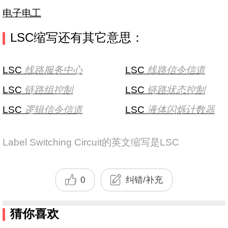
电子电工
LSC缩写还有其它意思：
LSC
线路服务中心
LSC
线路信令信道
LSC
链路组控制
LSC
链路状态控制
LSC
逻辑信令信道
LSC
液体闪烁计数器
Label Switching Circuit的英文缩写是LSC
0
纠错/补充
猜你喜欢