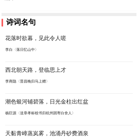
诗词名句
花落时欲暮，见此令人嗟
李白
《
落日忆山中
》
西北朝天路，登临思上才
李商隐
《
晋昌晚归马上赠
》
潮色银河铺碧落，日光金柱出红盆
杨巨源
《
送章孝标校书归杭州因寄白舍人
》
天黏青嶂蒸岚雾，池涌丹砂费酒泉