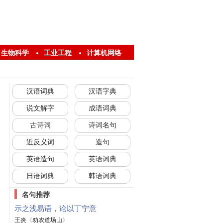
生物科学
工业工程
计算机网络
汉语词典
汉语字典
说文解字
成语词典
古诗词
诗词名句
近反义词
造句
英语造句
英语词典
日语词典
韩语词典
名句推荐
示之浅易语，论以丁宁意
王炎
《
劝农道场山
》