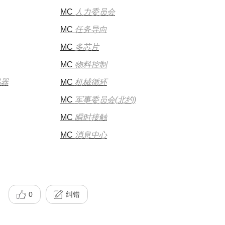
MC
人力委员会
MC
任务导向
MC
多芯片
MC
物料控制
码器
MC
机械循环
MC
军事委员会(北约)
MC
瞬时接触
MC
消息中心
0
纠错