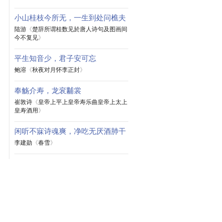
小山桂枝今所无，一生到处问樵夫
陆游
《
楚辞所谓桂数见於唐人诗句及图画间
今不复见
》
平生知音少，君子安可忘
鲍溶
《
秋夜对月怀李正封
》
奉觞介寿，龙衮黼裳
崔敦诗
《
皇帝上平上皇帝寿乐曲皇帝上太上
皇寿酒用
》
闲听不寐诗魂爽，净吃无厌酒肺干
李建勋
《
春雪
》