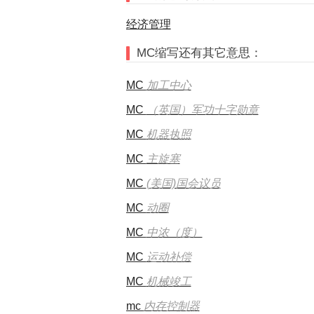
经济管理
MC缩写还有其它意思：
MC
加工中心
MC
（英国）军功十字勋章
MC
机器执照
MC
主旋塞
MC
(美国)国会议员
MC
动圈
MC
中浓（度）
MC
运动补偿
MC
机械竣工
mc
内存控制器