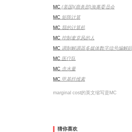
MC
(美国)(商务部)海事委员会
MC
矩阵计算
MC
我的计算机
MC
控制麦克风的人
MC
调制解调器多媒体数字信号编解
MC
医疗队
MC
含水量
MC
甲基纤维素
marginal cost的英文缩写是MC
猜你喜欢