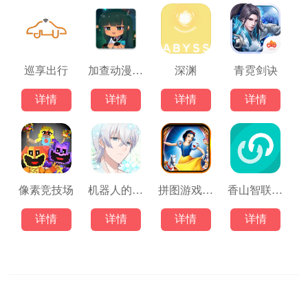
巡享出行
加查动漫世界游戏
深渊
青霓剑诀
详情
详情
详情
详情
像素竞技场
机器人的恋与梦
拼图游戏之童话故事
香山智联最新版
详情
详情
详情
详情