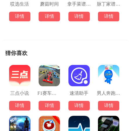
哎选生活
蘑菇时间
拿手菜谱app
脉丁家谱服务
详情
详情
详情
详情
猜你喜欢
三点小说
F1赛车模拟3D
速清助手
男人奔跑者2048
详情
详情
详情
详情