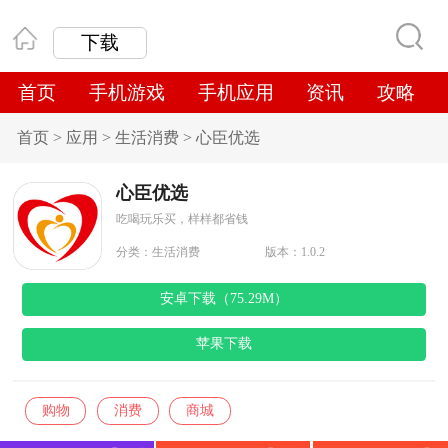
下载
首页
手机游戏
手机应用
资讯
攻略
首页
>
应用
>
生活消费
>
心臣优选
心臣优选
吃喝玩乐买，样样都省钱
分类：
生活消费
版本：1.0.2
安卓下载（75.29M）
苹果下载
购物
消费
商城