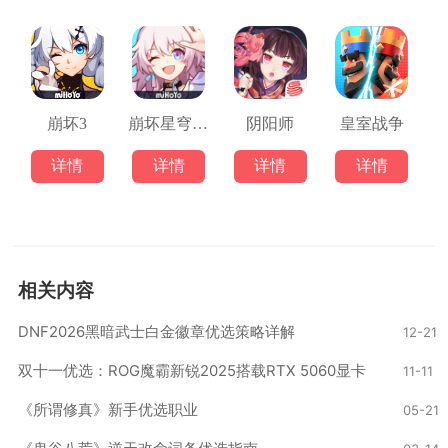
崩坏3
崩坏星穹铁道
阴阳师
皇室战争
详情
详情
详情
详情
相关内容
DNF2026黑暗武士白金徽章优选策略详解
12-21
‌双十一优选：ROG魔霸新锐2025搭载RTX 5060显卡
11-11
《所谓修真》新手优选职业
05-21