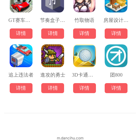
GT赛车驾驶模拟器
节奏盒子酸雨模组
竹取物语
房屋设计模拟器
详情
详情
详情
详情
追上违法者
進攻的勇士
3D卡通沙漠迷你高尔夫
团800
详情
详情
详情
详情
m.dancihu.com