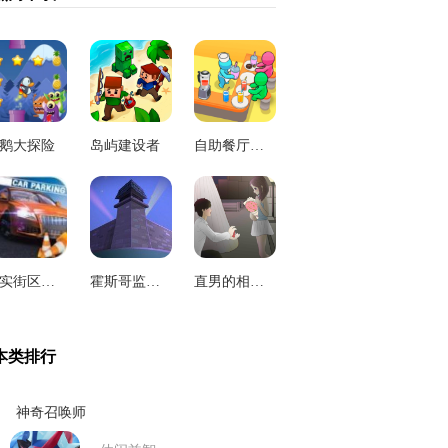
鹅大探险
岛屿建设者
自助餐厅大亨
真实街区停车
霍斯哥监狱生存
直男的相亲传说
本类排行
神奇召唤师