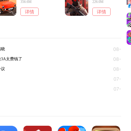
356.6M
226.0M
详情
详情
08-
揭晓
08-
04
3A太费钱了
08-
03
争议
07-
03
07-
28
27