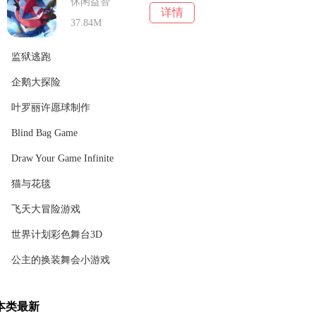
休闲益智
详情
37.84M
监狱逃跑
企鹅大探险
休闲益智
详情
44.2 M
叶罗丽许愿球制作
休闲益智
详情
45.76M
Blind Bag Game
休闲益智
详情
135.25M
Draw Your Game Infinite
休闲益智
详情
12.0M
猫与花毯
休闲益智
详情
129M
飞天大冒险游戏
休闲益智
详情
0M
世界计划彩色舞台3D
休闲益智
详情
44.46M
公主的换装舞会小游戏
休闲益智
详情
91.42M
休闲益智
详情
本类最新
141.04M