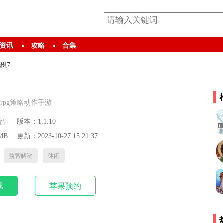
资讯
攻略
合集
想7
rpg策略动作手游
智
版本：1.1.10
MB
更新：2023-10-27 15:21:37
益智解谜
休闲
载
苹果预约