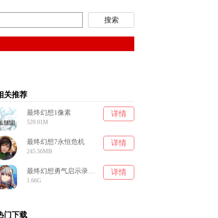
相关推荐
最终幻想1像素
详情
529.01M
最终幻想7永恒危机
详情
245.56MB
最终幻想勇气启示录幻影战争
详情
1.66G
热门下载