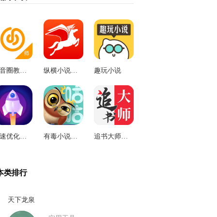
小音圈教师端
纵横小说正式版
趣玩小说
疾速优化伴侣
有毒小说安卓版
追书大师漫画
本类排行
天下龙泉