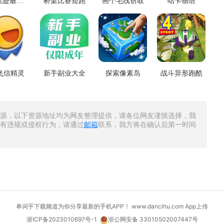
律动轨迹最新版本
桥梁比赛短跑
画个毛线窃取
咕卡物语
飞信精灵
新手副业大全
探索像素岛
战斗异形跑酷
源，以下资源地址均为网友整理提供，请各位网友谨慎选择，我
有违规或侵权行为，请通过
邮箱
联系，我方将在确认后第一时间
单词乎下载频道为你分享最新的手机APP！ www.dancihu.com
App上传
浙ICP备2023010697号-1
浙公网安备 33010502007447号