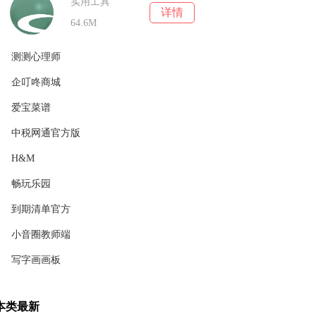
实用工具
详情
64.6M
测测心理师
企叮咚商城
实用工具
详情
162.28MB
爱宝菜谱
实用工具
详情
68.5M
中税网通官方版
实用工具
详情
13.4 M
H&M
实用工具
详情
21.9M
畅玩乐园
实用工具
详情
49.9MB
到期清单官方
实用工具
详情
26.12MB
小音圈教师端
实用工具
详情
20.1M
写字画画板
实用工具
详情
131M
实用工具
详情
本类最新
12.16M