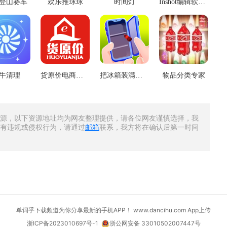
登山赛车
欢乐推球球
时间灯
Inshot编辑软件2024
牛清理
货原价电商采购
把冰箱装满益智
物品分类专家
源，以下资源地址均为网友整理提供，请各位网友谨慎选择，我
有违规或侵权行为，请通过
邮箱
联系，我方将在确认后第一时间
单词乎下载频道为你分享最新的手机APP！ www.dancihu.com
App上传
浙ICP备2023010697号-1
浙公网安备 33010502007447号