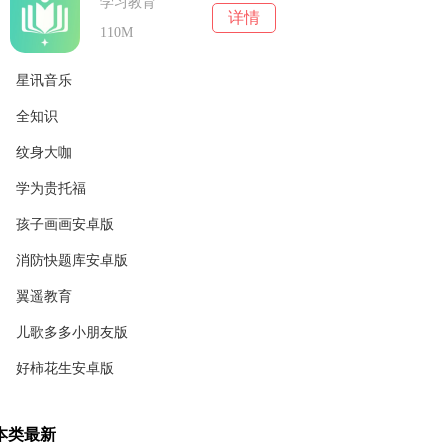
学习教育
详情
110M
星讯音乐
全知识
学习教育
详情
89.27M
纹身大咖
学习教育
详情
192.9MB
学为贵托福
学习教育
详情
104.92MB
孩子画画安卓版
学习教育
详情
107.01MB
消防快题库安卓版
学习教育
详情
34.4M
翼遥教育
学习教育
详情
75.97M
儿歌多多小朋友版
学习教育
详情
78.95M
好柿花生安卓版
学习教育
详情
57.09M
学习教育
详情
本类最新
69.23MB