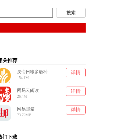
相关推荐
灵命日粮多语种
详情
154.1M
网易云阅读
详情
26.4M
网易邮箱
详情
73.79MB
热门下载