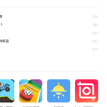
06-
牌
06-
10
回？
06-
09
05-
02
响权益
03-
09
24