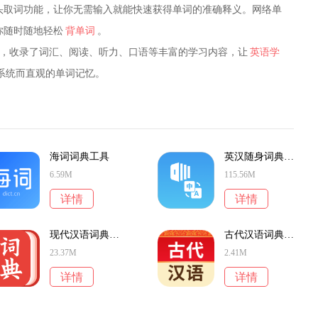
像头取词功能，让你无需输入就能快速获得单词的准确释义。网络单
你随时随地轻松
背单词
。
，收录了词汇、阅读、听力、口语等丰富的学习内容，让
英语学
系统而直观的单词记忆。
海词词典工具
英汉随身词典学习
6.59M
115.56M
详情
详情
现代汉语词典学习大全
古代汉语词典学习
23.37M
2.41M
详情
详情