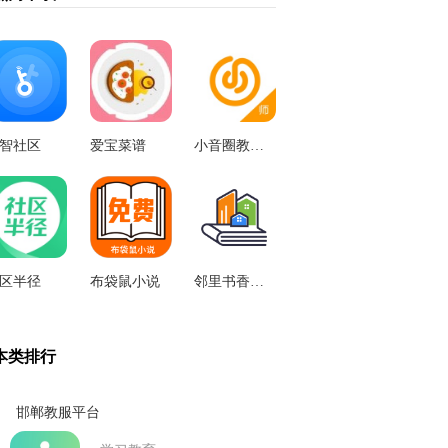
智社区
爱宝菜谱
小音圈教师端
区半径
布袋鼠小说
邻里书香免费版
本类排行
邯郸教服平台