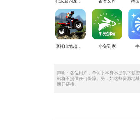
托尼君的龙虾跳跃
番番文库
特技
摩托山地越野赛
小兔到家
牛
声明：各位用户，单词乎本身不提供下载资
站将不提供任何保障。另：如这些资源地址
断开链接。