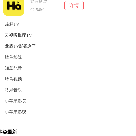
影音播放
详情
92.54M
茄籽TV
云视听悦厅TV
影音播放
详情
23.76M
龙霸TV影视盒子
影音播放
详情
51.66M
蜂鸟影院
影音播放
详情
69.28M
知意配音
影音播放
详情
64.29M
蜂鸟视频
影音播放
详情
34.54M
聆犀音乐
影音播放
详情
49.05M
小苹果影院
影音播放
详情
45.59MB
小苹果影视
影音播放
详情
95.78M
影音播放
详情
本类最新
22.72M