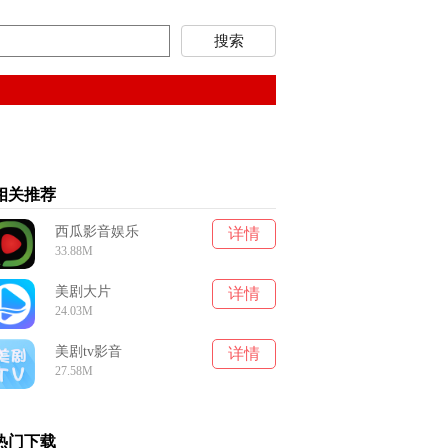
相关推荐
西瓜影音娱乐
详情
33.88M
美剧大片
详情
24.03M
美剧tv影音
详情
27.58M
热门下载