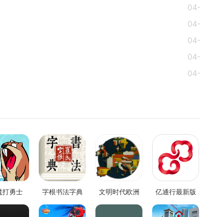
04-
04-
28
04-
28
04-
28
04-
26
26
魔打勇士
字根书法字典
文明时代欧洲
亿通行最新版