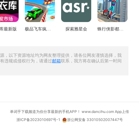
库最新版
极品飞车疯狂射击
探索雅星会
蛛行侠影都市守望
源，以下资源地址均为网友整理提供，请各位网友谨慎选择，我
有违规或侵权行为，请通过
邮箱
联系，我方将在确认后第一时间
单词乎下载频道为你分享最新的手机APP！ www.dancihu.com
App上传
浙ICP备2023010697号-1
浙公网安备 33010502007447号