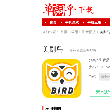
首页
手机游戏
手机应用
当前位置：
首页
>
应用
>
影音播放
>
美剧鸟
美剧鸟
各种资源应有尽有
分类：
影音播
大小：100.24
TAG
影音娱
安卓预
应用截图