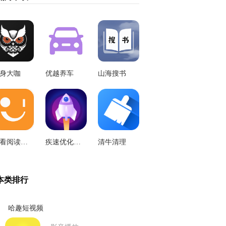
身大咖
优越养车
山海搜书
多看阅读免费
疾速优化伴侣
清牛清理
本类排行
哈趣短视频