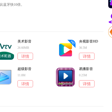
比蓝牙快10倍。
美术影音
央视影音HD
26.60MB
36.5M
详情
详情
超级影音
易播影音
11.8M
0.25M
详情
详情