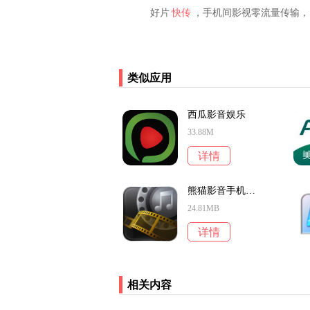
好片
快传
，手机间影视零流量传输，
类似应用
西瓜影音娱乐
33.88M
详情
熊猫影音手机视频播放器
24.81MB
详情
相关内容