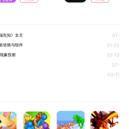
01-
异端先知》女主
01-29
05
新坐骑与组件
01-13
现象投射‌
07-
03-11
23