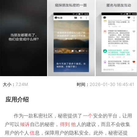
大小：
7.24M
时间：
2026-01-30 16:45:41
应用介绍
作为一款私密社区，秘密提供了
一个
安全的平台，让用
户可以
倾诉
自己的秘密，
得到
他
人的建议，而且不会收集
用户的个人
信
息，保障用户的隐私安全。此外，秘密还提