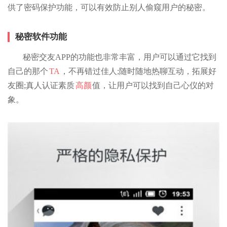
供了密码保护功能，可以有效防止别人偷窥用户的秘密。
秘密软件功能
秘密交友APP的功能也非常丰富，用户可以通过它找到
自己的那个
TA
，不再错过佳人;随时随地热聊互动，拓展好
友圈;真人认证素质
高颜
值，让用户可以找到自己心仪的对
象。