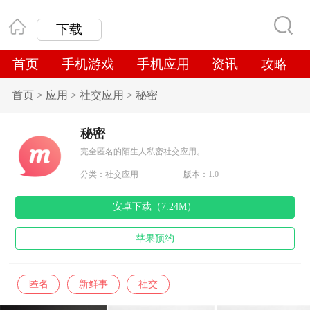
下载
首页
手机游戏
手机应用
资讯
攻略
首页
>
应用
>
社交应用
>
秘密
秘密
完全匿名的陌生人私密社交应用。
分类：
社交应用
版本：1.0
安卓下载（7.24M）
苹果预约
匿名
新鲜事
社交