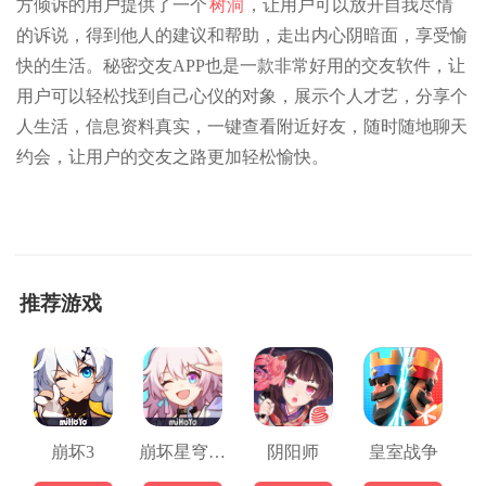
方倾诉的用户提供了一个
树洞
，让用户可以放开自我尽情
的诉说，得到他人的建议和帮助，走出内心阴暗面，享受愉
快的生活。秘密交友APP也是一款非常好用的交友软件，让
用户可以轻松找到自己心仪的对象，展示个人才艺，分享个
人生活，信息资料真实，一键查看附近好友，随时随地聊天
约会，让用户的交友之路更加轻松愉快。
推荐游戏
崩坏3
崩坏星穹铁道
阴阳师
皇室战争