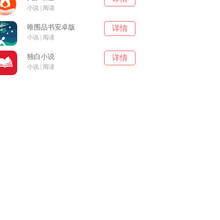
小说 | 阅读
唯围品书安卓版
详情
小说 | 阅读
独白小说
详情
小说 | 阅读