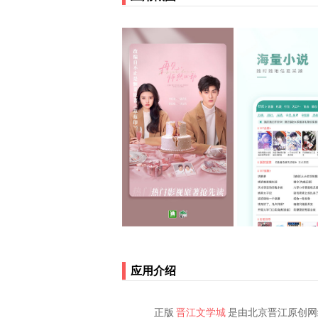
应用介绍
正版
晋江文学城
是由北京晋江原创网