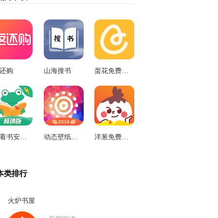
还购
山海搜书
蛋花免费小说安卓版
爱看书安卓版
动态壁纸精灵安卓版
洋葱免费小说
本类排行
火炉书屋