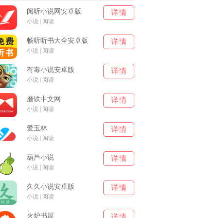
阅听小说网安卓版
详情
小说 | 阅读
畅听听书大全安卓版
详情
小说 | 阅读
有毒小说安卓版
详情
小说 | 阅读
磨铁中文网
详情
小说 | 阅读
爱玉林
详情
小说 | 阅读
葫芦小说
详情
小说 | 阅读
久久小说安卓版
详情
小说 | 阅读
火炉书屋
详情