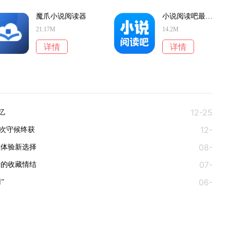
魔爪小说阅读器
小说阅读吧最新版
21.17M
14.2M
详情
详情
12-25
忆
12-
2次守候终获
08-
03
体验新选择‌
07-
19
者的收藏情结
06-
09
”
02