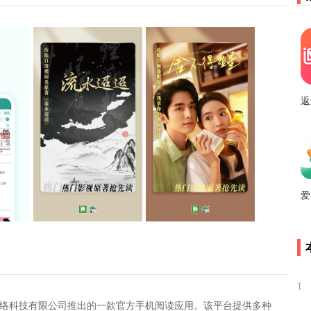
返
1
络科技有限公司推出的一款官方手机阅读应用。该平台提供多种