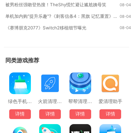
被男粉丝强吻登热搜！TheShy慌忙避让尴尬姨母笑
08-04
单机加内购"提升乐趣"?《刺客信条4：黑旗 记忆重置》被冲
08-04
《赛博朋克2077》Switch2移植细节曝光
08-04
同类游戏推荐
绿色手机管家
火箭清理大师
帮帮清理助手
爱清理助手
详情
详情
详情
详情