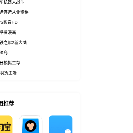
车机器人战斗
运客运从业资格
PS影音HD
嗒看漫画
铁之躯2新大陆
缉岛
日模拟生存
羽货主端
用推荐