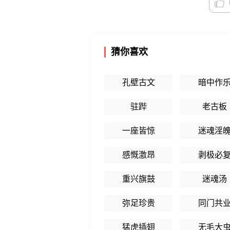
猜你喜欢
孔壁古文
暗中作
驻跸
老古板
一座皆惊
迷魂淫
感慨激昂
剥极必
重兴旗鼓
迷魂汤
弥足珍贵
同门共
猛虎插翅
无毛大