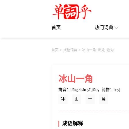
首页
热门词典
首页
>
成语词典
>
冰山一角_出处_造句
冰山一角
拼音：bīng shān yī jiǎo
，
简拼：bsyj
冰
山
一
角
成语解释