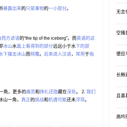
所
暴露
出来
的
只是
事物
的
一小
部分
。
无言
空搔
自
西方
谚语
的“the tip of the iceberg”。而
英语
的这
即
冰山
水
面上
看得
到的
部分
远远小于水
下的
部
便应
水下
撞击
冰山
而
倾覆
。
后来
进入
汉语
，
常用
于
指
长楸
一角，更多的
痛苦
和
挣扎
还隐
藏在
深处
。 2.
我们
且喜
冰山一角，
真正
的
挑战
和
机遇
可能
还未
浮现
。
高吟