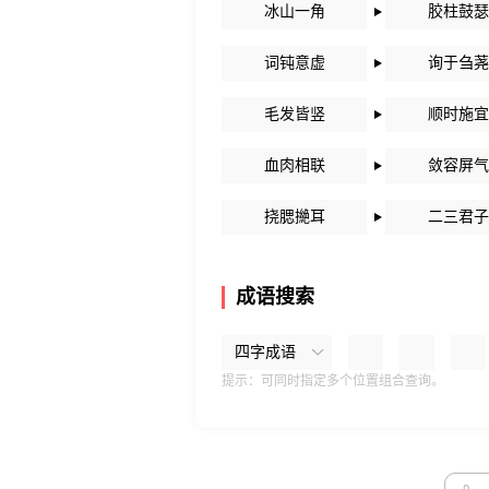
冰山一角
胶柱鼓瑟
词钝意虚
询于刍荛
毛发皆竖
顺时施宜
血肉相联
敛容屏气
挠腮撧耳
二三君子
成语搜索
四字成语