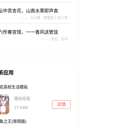
坛中苦杏花，山高水寒即声杳
———
白玉蟾
赠蓬壶丁高士琴
六所春宫馆，一一香风送管弦
———
宋白
宫词
新应用
花高校生活模拟
模拟经营
详情
27.64M
鱼之王(官网版)