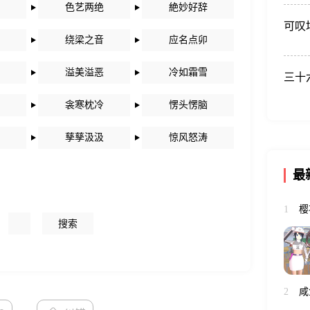
色艺两绝
絶妙好辞
可叹
绕梁之音
应名点卯
溢美溢恶
冷如霜雪
三十
衾寒枕冷
愣头愣脑
孳孳汲汲
惊风怒涛
最
樱
1
咸
2