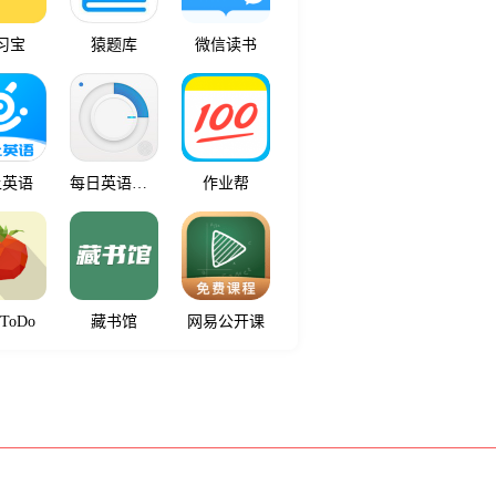
习宝
猿题库
微信读书
上英语
每日英语听力
作业帮
ToDo
藏书馆
网易公开课