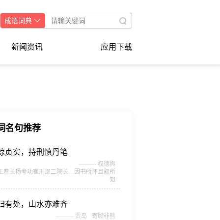
成语词典
新闻资讯
应用下载
词名句推荐
谅贞实，持刑慎丹笔
———
权德舆
王曹长杨考功崔刑部二院长…因书所怀且叙所
知
归有处，山水亦难齐
———
贾岛
寄顾非熊