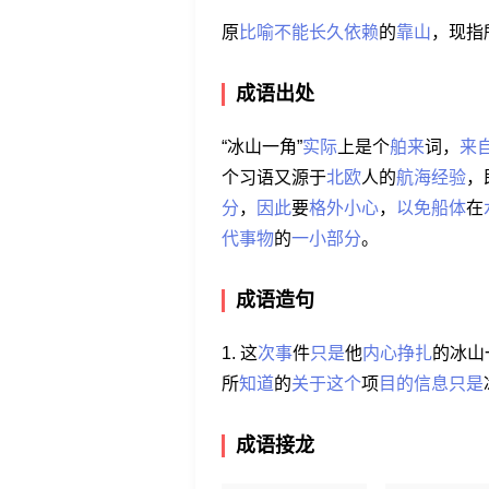
原
比喻
不能
长久
依赖
的
靠山
，现指
成语出处
“冰山一角”
实际
上是个
舶来
词，
来
个习语又源于
北欧
人的
航海
经验
，
分
，
因此
要
格外
小心
，
以免
船体
在
代
事物
的
一小
部分
。
成语造句
1. 这
次事
件
只是
他
内心
挣扎
的冰山
所
知道
的
关于
这个
项
目的
信息
只是
成语接龙