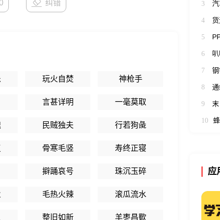
0
纠错
汽
3
货
4
P
5
叭
6
钢
7
乐
玩火自焚
神枪手
通
8
言甚详明
一毫莫取
末
9
蜂
10
魄
民贼独夫
行若狗彘
复
骨寒毛竖
寿终正寝
应
擗踊哀号
珠沉玉碎
业
毛热火辣
滚瓜流水
虫
整旧如新
羊枣昌歜