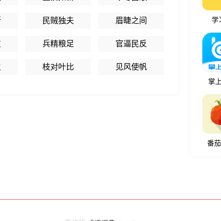
断
民贼独夫
眉睫之间
学
友
兵精粮足
官逼民反
生
枝对叶比
见风使帆
掌
番茄