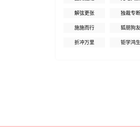
解弦更张
独裁专
施施而行
狐朋狗
折冲万里
钜学鸿