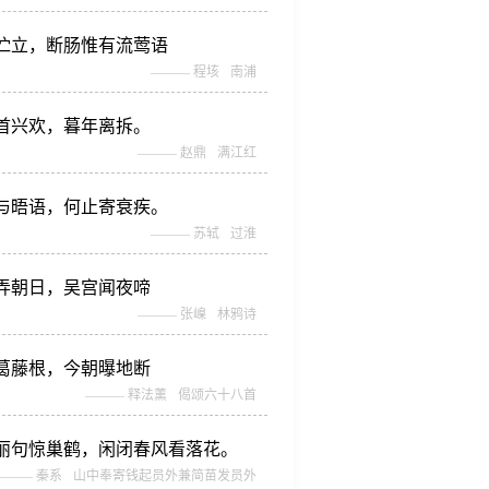
伫立，断肠惟有流莺语
———
程垓
南浦
首兴欢，暮年离拆。
———
赵鼎
满江红
与晤语，何止寄衰疾。
———
苏轼
过淮
弄朝日，吴宫闻夜啼
———
张嵲
林鸦诗
葛藤根，今朝曝地断
———
释法薰
偈颂六十八首
丽句惊巢鹤，闲闭春风看落花。
———
秦系
山中奉寄钱起员外兼简苗发员外