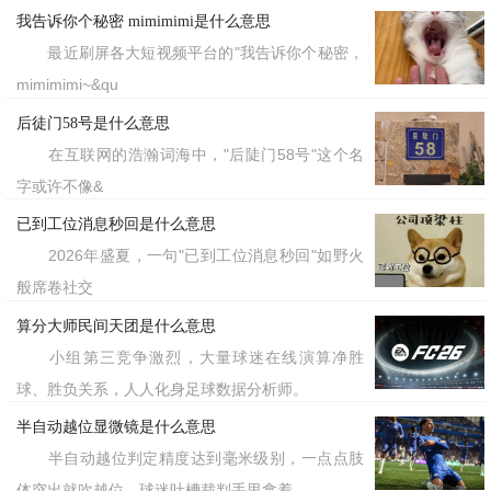
不是温情，而是一种精心设计的“表演
我告诉你个秘密 mimimimi是什么意思
最近刷屏各大短视频平台的"我告诉你个秘密，
感”。于是，一场盛大的二次创作开始
mimimimi~&qu
了。大家开始模仿这种句式，在任何意想
后徒门58号是什么意思
不到的场景里插入这句台词，比如在游戏
在互联网的浩瀚词海中，"后陡门58号"这个名
连麦时突然对队友喊话，或是在完全无关
字或许不像&
的帖子下留言。这句话本身的具体含义被
已到工位消息秒回是什么意思
2026年盛夏，一句"已到工位消息秒回"如野火
彻底抽空，演变成了一种纯粹的、无意义
般席卷社交
的“接头暗号”。它的现代含义，就是“我
算分大师民间天团是什么意思
在玩梗，我也在抽象”。
小组第三竞争激烈，大量球迷在线演算净胜
球、胜负关系，人人化身足球数据分析师。
有趣的是，后来那位博主也坦然接受
半自动越位显微镜是什么意思
了这个设定，开始主动玩起自己的梗，反
半自动越位判定精度达到毫米级别，一点点肢
而赢得了不少好感。如今，“厨房厨房九
体突出就吹越位，球迷吐槽裁判手里拿着