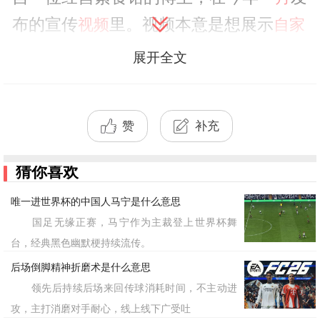
布的宣传
里。视频本意是想展示
视频
自家
餐厅服务周到、体贴入微，于是博主对着
展开全文
后厨喊出了这句叮嘱：“厨房厨房，九号
桌有两个老人，菜做得清淡
，火候大
一点
赞
补充
一点，煮得软烂一些。” 然而，这种略显
刻意的表演和对白，并没有塑造出预想中
猜你喜欢
的暖心人设，反而因为其独特的节奏和略
唯一进世界杯的中国人马宁是什么意思
显突兀的关切，被网友敏锐地捕捉到，并
国足无缘正赛，马宁作为主裁登上世界杯舞
迅速发酵。
台，经典黑色幽默梗持续流传。
后场倒脚精神折磨术是什么意思
它的走红，恰恰源于一次失败的“人
领先后持续后场来回传球消耗时间，不主动进
设打造”。网友们从这段视频里解读出的
攻，主打消磨对手耐心，线上线下广受吐