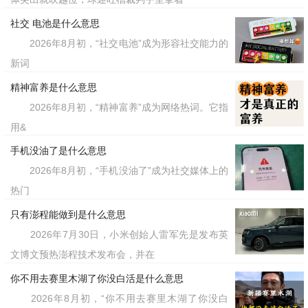
号桌有两个老人”已经脱离了它原本的语
社交 电池是什么意思
2026年8月初，“社交电池”成为形容社交能力的
境，成为网络迷因中的
符号。它代表
一个
新词
了一种集体创作和消解严肃的快乐，人们
精神富养是什么意思
用它来解构一切故作深情的表达，在看似
2026年8月初，“精神富养”成为网络热词。它指
无厘头的重复中，找到一种属于这个时代
用&
的、心领神会的默契。
手机没油了是什么意思
2026年8月初，“手机没油了”成为社交媒体上的
标签：厨房厨房九号桌有两个老人
热门
只有澎程能做到是什么意思
2026年7月30日，小米创始人雷军先是发布英
文博文预热澎程技术发布会，并在
你不用去赛里木湖了你没白活是什么意思
2026年8月初，“你不用去赛里木湖了你没白