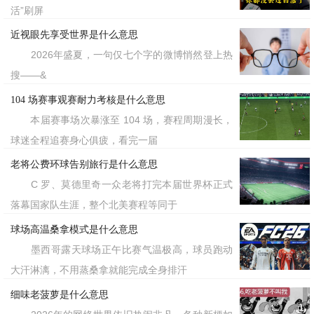
活”刷屏
近视眼先享受世界是什么意思
2026年盛夏，一句仅七个字的微博悄然登上热
搜——&
104 场赛事观赛耐力考核是什么意思
本届赛事场次暴涨至 104 场，赛程周期漫长，
球迷全程追赛身心俱疲，看完一届
老将公费环球告别旅行是什么意思
C 罗、莫德里奇一众老将打完本届世界杯正式
落幕国家队生涯，整个北美赛程等同于
球场高温桑拿模式是什么意思
墨西哥露天球场正午比赛气温极高，球员跑动
大汗淋漓，不用蒸桑拿就能完成全身排汗
细味老菠萝是什么意思