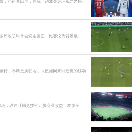
，小组赛出局，完成一趟北美足球观光之旅。
烈攻防时常被切走画面，比赛沦为背景板。
转，不断更换驻地，队伍如同来回迁徙的移动
市场，球迷吐槽竞技性让步商业收益，本质全