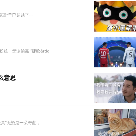
眼罩"早已超越了一
，无论输赢 “挪吹&rdq
么意思
真"无疑是一朵奇葩，