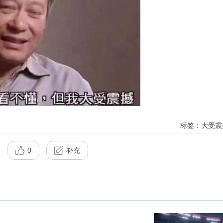
标签：大受震
0
补充