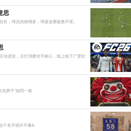
意思
长，球员伤病增多，球迷追赛疲惫不堪。
思
动进攻，主打消磨对手耐心，线上线下广受吐
欺负胖子"如同一枚
这个名字或许不像&