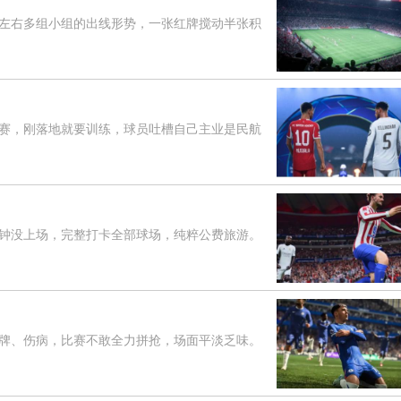
右多组小组的出线形势，一张红牌搅动半张积
，刚落地就要训练，球员吐槽自己主业是民航
没上场，完整打卡全部球场，纯粹公费旅游。
、伤病，比赛不敢全力拼抢，场面平淡乏味。