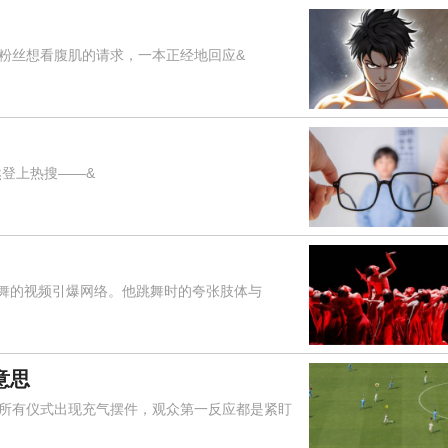
对粉丝想看腹肌的请求，一本正经地回应&
登上热搜——&
舞的视频引爆网络。他跳舞时的夸张肢体与
意思
有仪式出现充气摆件，观众第一反应都是紧盯