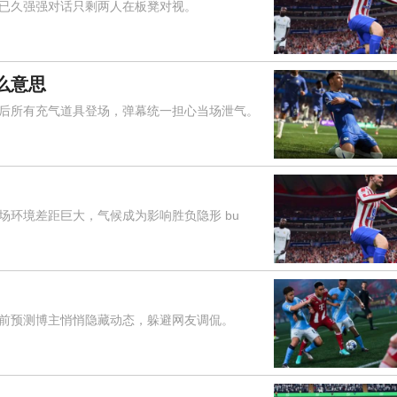
久强强对话只剩两人在板凳对视。
么意思
所有充气道具登场，弹幕统一担心当场泄气。
环境差距巨大，气候成为影响胜负隐形 bu
预测博主悄悄隐藏动态，躲避网友调侃。