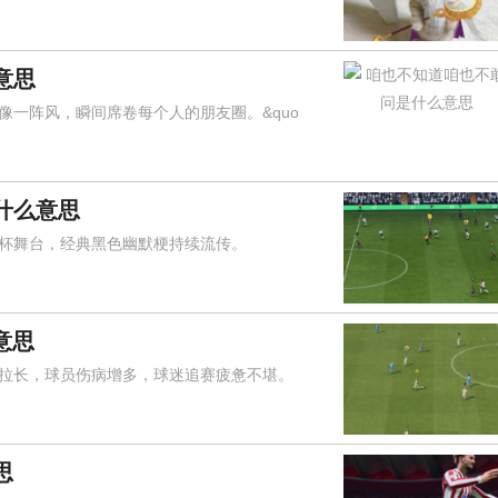
意思
阵风，瞬间席卷每个人的朋友圈。&quo
什么意思
舞台，经典黑色幽默梗持续流传。
意思
长，球员伤病增多，球迷追赛疲惫不堪。
思