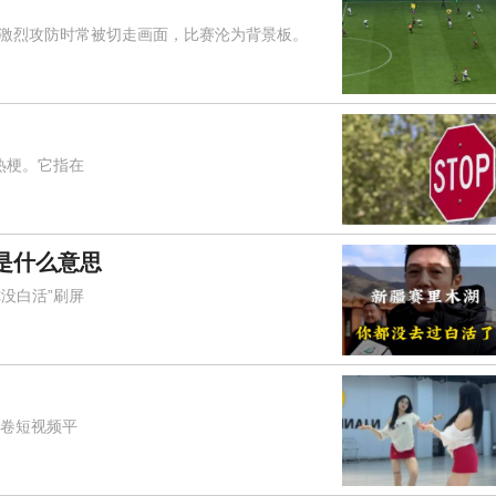
烈攻防时常被切走画面，比赛沦为背景板。
热梗。它指在
是什么意思
没白活”刷屏
席卷短视频平