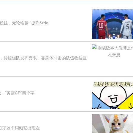
，无论输赢 “挪吹&rdq
传控强队发挥受限，靠身体冲击的队伍收益巨
"黄蓝CP"四个字
贝"这个词频繁出现在