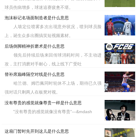
球员伤病增多，球迷追赛疲惫不堪。
泡沫标记名场面制造者是什么意思
人墙定位喷雾多次出现意外状况，喷到球员脸
上，诞生众多出圈搞笑短视频素材。
后场倒脚精神折磨术是什么意思
领先后持续后场来回传球消耗时间，不主动进
攻，主打消磨对手耐心，线上线下广受吐
替补席巅峰隔空对线是什么意思
哈兰德、姆巴佩同时轮休不上场，期待已久强
强对话只剩两人在板凳对视。
没有尊贵的感觉就像尊贵一样是什么意思
"没有尊贵的感觉就像没有尊贵"—&mdash
这扇门暂时先开到这儿是什么意思