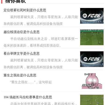
猜你喜欢
定位喷雾社死时刻是什么意思
裁判喷雾罐失灵，只喷出零星泡沫，人墙只能
靠肉眼估距离，被调侃高科技设备当场摆
越位线强迫症是什么意思
半自动越位划线出来之后，球迷盯着屏幕抠一
毫米的肢体差距，看球养成找茬强迫症。
看台举牌文学是什么意思
裁判喷雾罐失灵，只喷出零星泡沫，人墙只能
靠肉眼估距离，被调侃高科技设备当场摆
重生之我在是什么意思
"重生之我在……"，这句听起
104 场超长马拉松赛事是什么意思
总场次创造世界杯历史新高，赛程战线拉长，