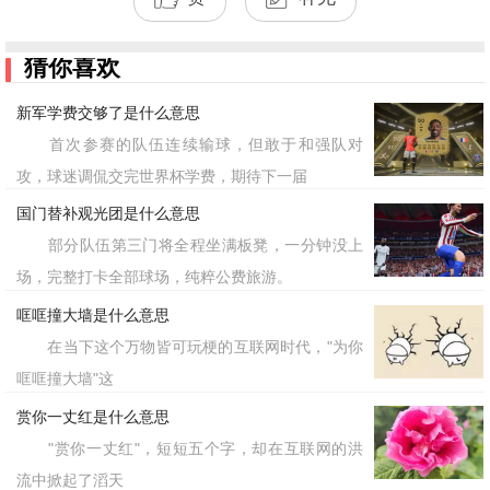
猜你喜欢
新军学费交够了是什么意思
首次参赛的队伍连续输球，但敢于和强队对
攻，球迷调侃交完世界杯学费，期待下一届
国门替补观光团是什么意思
部分队伍第三门将全程坐满板凳，一分钟没上
场，完整打卡全部球场，纯粹公费旅游。
哐哐撞大墙是什么意思
在当下这个万物皆可玩梗的互联网时代，"为你
哐哐撞大墙"这
赏你一丈红是什么意思
"赏你一丈红"，短短五个字，却在互联网的洪
流中掀起了滔天