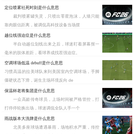
定位喷雾社死时刻是什么意思
裁判喷雾罐失灵，只喷出零星泡沫，人墙只能
靠肉眼估距离，被调侃高科技设备当场摆
越位线强迫症是什么意思
半自动越位划线出来之后，球迷盯着屏幕抠一
毫米的肢体差距，看球养成找茬强迫症。
空调球场低温 debuff是什么意思
习惯高温的拉美球队来到美国室内空调球场，手脚
僵硬状态下滑，诞生主场环境反向 de
保温杯老将集团是什么意思
一众高龄传奇球员，上场时间被严格管控，打
打停停轮换出场，球迷调侃全队人手一个
雨战版本大洗牌是什么意思
北美多座球场遭遇暴雨，场地积水严重，传控