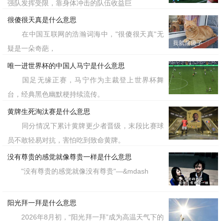
强队发挥受限，靠身体冲击的队伍收益巨
很傻很天真是什么意思
在中国互联网的浩瀚词海中，"很傻很天真"无
疑是一朵奇葩，
唯一进世界杯的中国人马宁是什么意思
国足无缘正赛，马宁作为主裁登上世界杯舞
台，经典黑色幽默梗持续流传。
黄牌生死淘汰赛是什么意思
同分情况下累计黄牌更少者晋级，末段比赛球
员不敢轻易对抗，害怕吃到致命黄牌。
没有尊贵的感觉就像尊贵一样是什么意思
"没有尊贵的感觉就像没有尊贵"—&mdash
阳光拜一拜是什么意思
2026年8月初，“阳光拜一拜”成为高温天气下的