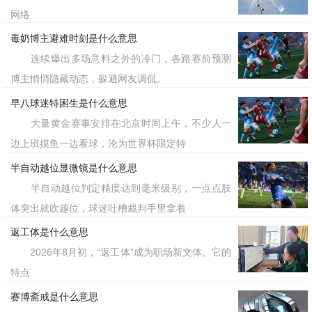
网络
毒奶博主避难时刻是什么意思
连续爆出多场意料之外的冷门，各路赛前预测
博主悄悄隐藏动态，躲避网友调侃。
早八球迷特困生是什么意思
大量黄金赛事安排在北京时间上午，不少人一
边上班摸鱼一边看球，沦为世界杯限定特
半自动越位显微镜是什么意思
半自动越位判定精度达到毫米级别，一点点肢
体突出就吹越位，球迷吐槽裁判手里拿着
返工体是什么意思
2026年8月初，“返工体”成为职场新文体。它的
特点
赛博斋戒是什么意思