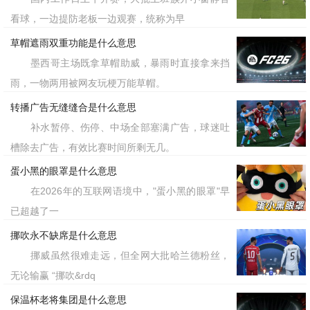
看球，一边提防老板一边观赛，统称为早
草帽遮雨双重功能是什么意思
墨西哥主场既拿草帽助威，暴雨时直接拿来挡
雨，一物两用被网友玩梗万能草帽。
转播广告无缝缝合是什么意思
补水暂停、伤停、中场全部塞满广告，球迷吐
槽除去广告，有效比赛时间所剩无几。
蛋小黑的眼罩是什么意思
在2026年的互联网语境中，"蛋小黑的眼罩"早
已超越了一
挪吹永不缺席是什么意思
挪威虽然很难走远，但全网大批哈兰德粉丝，
无论输赢 “挪吹&rdq
保温杯老将集团是什么意思