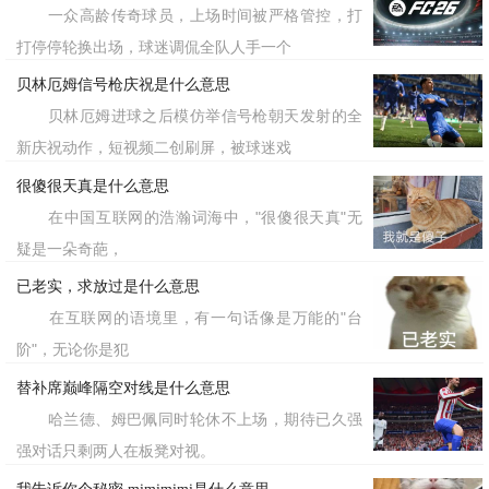
一众高龄传奇球员，上场时间被严格管控，打
打停停轮换出场，球迷调侃全队人手一个
贝林厄姆信号枪庆祝是什么意思
贝林厄姆进球之后模仿举信号枪朝天发射的全
新庆祝动作，短视频二创刷屏，被球迷戏
很傻很天真是什么意思
在中国互联网的浩瀚词海中，"很傻很天真"无
疑是一朵奇葩，
已老实，求放过是什么意思
在互联网的语境里，有一句话像是万能的"台
阶"，无论你是犯
替补席巅峰隔空对线是什么意思
哈兰德、姆巴佩同时轮休不上场，期待已久强
强对话只剩两人在板凳对视。