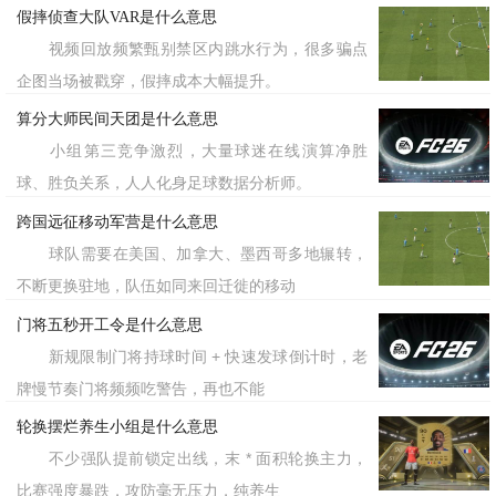
假摔侦查大队VAR是什么意思
视频回放频繁甄别禁区内跳水行为，很多骗点
企图当场被戳穿，假摔成本大幅提升。
算分大师民间天团是什么意思
小组第三竞争激烈，大量球迷在线演算净胜
球、胜负关系，人人化身足球数据分析师。
跨国远征移动军营是什么意思
球队需要在美国、加拿大、墨西哥多地辗转，
不断更换驻地，队伍如同来回迁徙的移动
门将五秒开工令是什么意思
新规限制门将持球时间 + 快速发球倒计时，老
牌慢节奏门将频频吃警告，再也不能
轮换摆烂养生小组是什么意思
不少强队提前锁定出线，末 * 面积轮换主力，
比赛强度暴跌，攻防毫无压力，纯养生