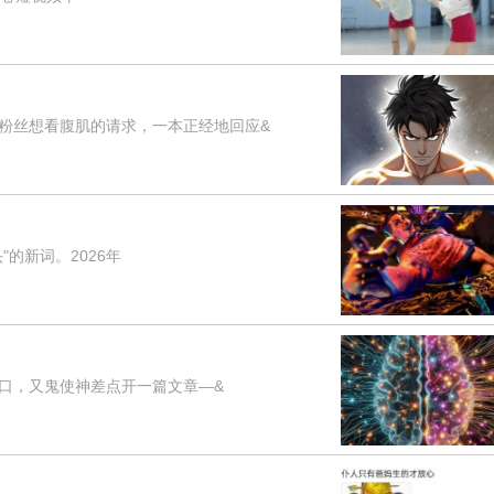
对粉丝想看腹肌的请求，一本正经地回应&
的新词。2026年
，又鬼使神差点开一篇文章—&