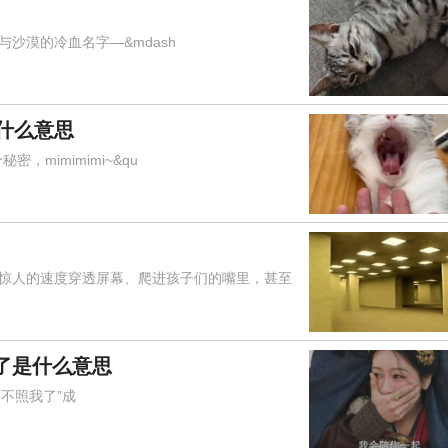
漠的冷血名字—&mdash
是什么意思
mimimimi~&qu
人的速度穿透屏幕、爬进孩子们的嘴里，甚至
了是什么意思
不照我了”成