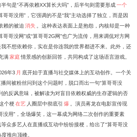
句是“不再依赖XX算长大吗”，后半句则需要形成
一个
算哥哥没用”，它强调的不是“我”主动选择了独立，而是因
致依赖的被迫
消失
。这种表达表面上是抱怨，内核却是一种
哥哥没网”或“算哥哥2G网”也广为流传，用来调侃对方网
是我不想依赖你，实在是你连我的世界都进不来。此外，还
充满
家庭
情景感的创新回答，共同构成了这场语言游戏。
6年3
月
底开始于直播与社交媒体上的互动创作。一个关
直播间被粉丝问到这个问题时，脱口而出一句“算哥哥没
利的反讽意味，被解读为对盲目依赖权威的生存逻辑的否
这个梗
在艺
人圈层中彻底引
爆
。演员蒋龙在电影宣传现
哥没用”，全场爆笑，这一幕成为网络二次创作的重要素
等众多艺人在直播或互动中纷纷接梗，给出了“算哥哥没
热度推向顶峰。