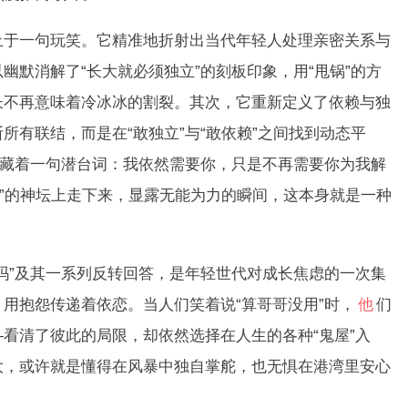
一句玩笑。它精准地折射出当代年轻人处理亲密关系与
幽默消解了“长大就必须独立”的刻板印象，用“甩锅”的方
长不再意味着冷冰冰的割裂。其次，它重新定义了依赖与独
所有联结，而是在“敢独立”与“敢依赖”之间找到动态平
往藏着一句潜台词：我依然需要你，只是不再需要你为我解
”的神坛上走下来，显露无能为力的瞬间，这本身就是一种
”及其一系列反转回答，是年轻世代对成长焦虑的一次集
用抱怨传递着依恋。当人们笑着说“算哥哥没用”时，
他
们
看清了彼此的局限，却依然选择在人生的各种“鬼屋”入
大，或许就是懂得在风暴中独自掌舵，也无惧在港湾里安心