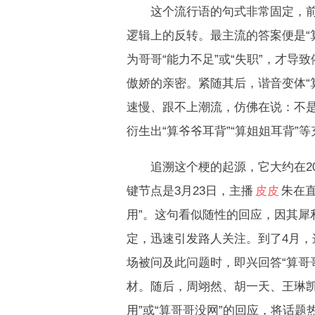
这个流行语的句式非常固定，前半
逻辑上的反转。最主流的答案便是“
为哥哥“能力不足”或“失职”，才导
傲娇的亲密。紧随其后，谐音变体“算
速慢、跟不上潮流，仿佛在说：不
衍生出“算爷爷耳背”“算姐姐耳背”等
追溯这个梗的起源，它大约在202
键节点是3月23日，主播
皮皮
朱在
用”。这句看似随性的回应，因其犀
定，迅速引发路人关注。到了4月，
场被问及此问题时，即兴回答“算哥
材。随后，周翊然、胡一天、王琳凯
用”或“算哥哥没网”的回应，将话题