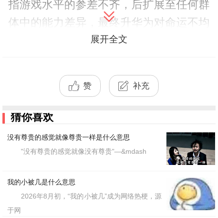
指游戏水平的参差不齐，后扩展至任何群
体中的能力差异，最终升华为对命运不均
展开全文
的哲学思考。在大学生群体中衍生出"有
的兄弟在图书馆，有的兄弟在ICU"的变
体，成为内卷时代的生存写照。
赞
补充
传播过程中呈现出鲜明的圈层特征：
猜你喜欢
电竞主播的口头禅→B站鬼畜素材→高校
没有尊贵的感觉就像尊贵一样是什么意思
表白
热梗→职场人加班自嘲。抖音#有
墙
"没有尊贵的感觉就像没有尊贵"—&mdash
的兄弟挑战#话题下，网友们用前后对比
演绎人生
，累计播放量达37亿
视频
起伏
我的小被几是什么意思
次。
2026年8月初，“我的小被几”成为网络热梗，源
于网