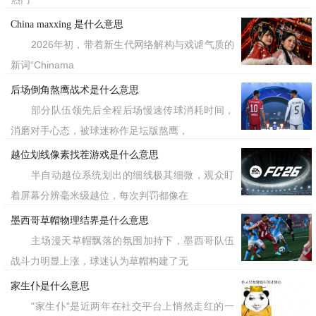
China maxxing 是什么意思
2026年初，带着新生代网络解构与戏谑气质的
新词“Chinama
后场倒角熬鹰战术是什么意思
部分队伍领先后全程后场慢速传球消耗时间，
消磨对手心态，被球迷称作足坛版熬鹰，
越位划线像素找茬游戏是什么意思
半自动越位系统划出的细线极其细微，观众盯
着屏幕分辨毫米级越位，每次判罚都像在
墨西哥草帽物理结界是什么意思
主场漫天草帽飘落的氛围加持下，墨西哥队伍
战斗力明显上涨，球迷认为草帽构建了无
家生仆是什么意思
"家生仆"是近两年在社交平台上悄然走红的一