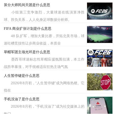
现象背后折射出年轻世代的双重心
算分大师民间天团是什么意思
态：既用戏谑化解竞争焦虑，又通过群体
小组第三竞争激烈，大量球迷在线演算净胜
球、胜负关系，人人化身足球数据分析师。
自嘲获得身份认同。2025年毕业季期
FIFA 商业扩张计划是什么意思
间，该词在
热搜累计停留达98小
微博
48 队扩军，增加大量比赛，开拓北美市场，球
时，成为Z世代面对社会分化的独特语言
迷吐槽竞技性让步商业收益，本质全
缓冲带。
草帽军团主场光环是什么意思
墨西哥球迷标志性草帽应援氛围拉满，本土作
标签：有的兄弟，有的
战胜率暴涨，对手很难适应狂热主场气氛
人生暂停键是什么意思
2026年8月初，“人生暂停键”成为网络热梗。它
指在
手机没油了是什么意思
2026年8月初，“手机没油了”成为社交媒体上的
热门