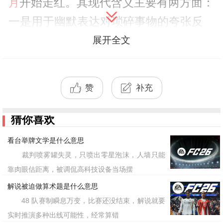
开始走红。其现代含义主要有两方面：
月
一是用于幽默表达对琐碎事物的夸张反
应，比如当发现零食被偷吃时戏谑使用;
展开全文
二是隐喻对不合理规则的讽刺，暗指某
些"小题大做"的管理方式。在短视频平
赞
补充
台，常
于搞笑剧情中作为反转台词，或
见
作为游戏直播时的互动梗。
猜你喜欢
看台举牌文学是什么意思
从文学台词到网络用语的演变过程
裁判喷雾罐失灵，只喷出零星泡沫，人墙只能
中，其核心魅力在于：将经典文学中暴君
靠肉眼估距离，被调侃高科技设备当场摆
的可笑特质，转化为现代人对琐碎烦恼的
解说被迫做算术题是什么意思
调侃。这种反差感使其迅速在年轻群体中
48 队赛制瞬息万变，比赛还没结束，解说就要
传播，成为继"老六""红温"等梗后的新晋
实时推演多种出线可能性，经常算错