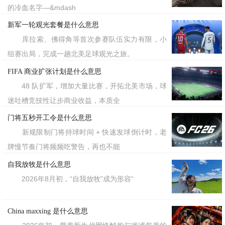
的冷血名字—&mdash
新军一轮观光套餐是什么意思
库拉索、佛得角等首次参赛队伍实力有限，小
组赛出局，完成一趟北美足球观光之旅。
FIFA 商业扩张计划是什么意思
48 队扩军，增加大量比赛，开拓北美市场，球
迷吐槽竞技性让步商业收益，本质全
门将五秒开工令是什么意思
新规限制门将持球时间 + 快速发球倒计时，老
牌慢节奏门将频频吃警告，再也不能
自我放牧是什么意思
2026年8月初，“自我放牧”成为形容“
China maxxing 是什么意思