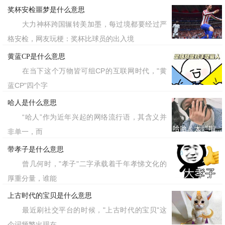
奖杯安检噩梦是什么意思
网络黑话。
大力神杯跨国辗转美加墨，每过境都要经过严
格安检，网友玩梗：奖杯比球员的出入境
标签：有人偷了我三块水果蛋挞
黄蓝CP是什么意思
在当下这个万物皆可组CP的互联网时代，"黄
蓝CP"四个字
哈人是什么意思
“哈人”作为近年兴起的网络流行语，其含义并
非单一，而
带孝子是什么意思
曾几何时，"孝子"二字承载着千年孝悌文化的
厚重分量，谁能
上古时代的宝贝是什么意思
最近刷社交平台的时候，"上古时代的宝贝"这
个词频繁出现在