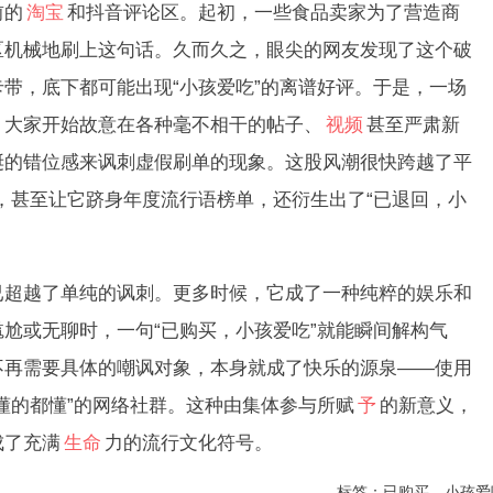
前的
淘宝
和抖音评论区。起初，一些食品卖家为了营造商
区机械地刷上这句话。久而久之，眼尖的网友发现了这个破
带，底下都可能出现“小孩爱吃”的离谱好评。于是，一场
。大家开始故意在各种毫不相干的帖子、
视频
甚至严肃新
诞的错位感来讽刺虚假刷单的现象。这股风潮很快跨越了平
，甚至让它跻身年度流行语榜单，还衍生出了“已退回，小
越了单纯的讽刺。更多时候，它成了一种纯粹的娱乐和
尬或无聊时，一句“已购买，小孩爱吃”就能瞬间解构气
不再需要具体的嘲讽对象，本身就成了快乐的源泉——使用
懂的都懂”的网络社群。这种由集体参与所赋
予
的新意义，
成了充满
生命
力的流行文化符号。
标签：已购买，小孩爱