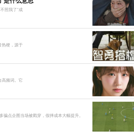
了是什么意思
不照我了”成
音热梗，源于
台高频词。它
骗点企图当场被戳穿，假摔成本大幅提升。