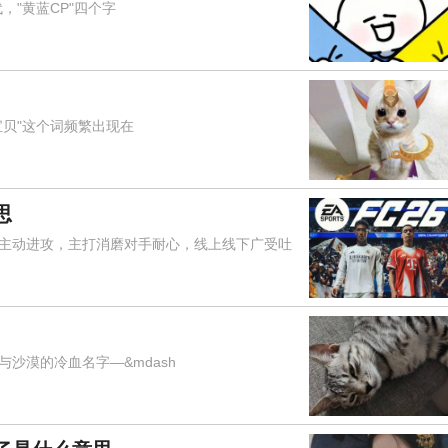
"黄蓝CP"四个字
贝"这个词频繁出现在
思
动进攻，主打消磨对手耐心，线上线下广受吐
漠的冷血名字—&mdash