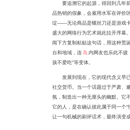
要追溯它的起源，得回到几年
品热销的假象，会雇用水军在评价
绽——无论商品是螺丝刀还是游戏卡
盛大的网络行为艺术就此拉开序幕
闻下方复制粘贴这句话，用这种荒
台和地域，连
岛
内网友也乐此不疲
孩不爱吃”等变体。
发展到现在，它的现代含义早已超
社交货币。当一个话题过于严肃、尴
氛，制造出一种无厘头的幽默。它
它的人，是在确认彼此属于同一个“
让一句机械的刷评话术，最终演变